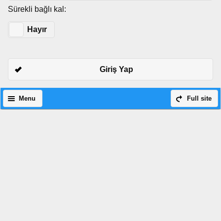
Sürekli bağlı kal:
Evet
Hayır
Giriş Yap
Menu
Full site