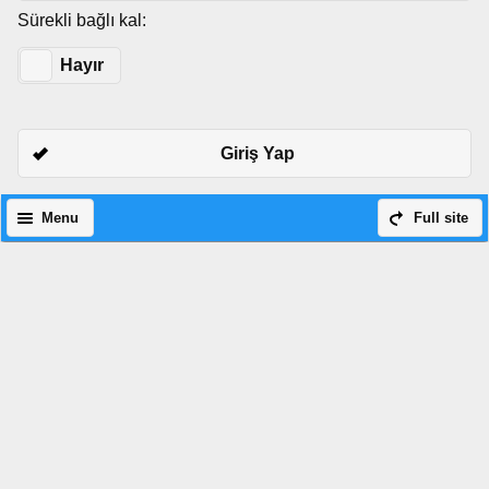
Sürekli bağlı kal:
Evet
Hayır
Giriş Yap
Menu
Full site