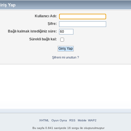
iriş Yap
Kullanıcı Adı:
Şifre:
Bağlı kalmak istediğiniz süre:
Sürekli bağlı kal:
Şifreni mi unuttun ?
XHTML
Oyun Oyna
RSS
Mobile
WAP2
Bu sayfa 0.841 saniyede 16 sorgu ile oluşturulmuştur