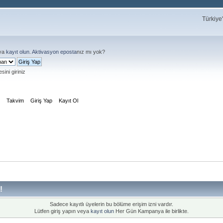
Türkiye
ya
kayıt olun
.
Aktivasyon eposta
nız mı yok?
sini giriniz
m
Takvim
Giriş Yap
Kayıt Ol
!
Sadece kayıtlı üyelerin bu bölüme erişim izni vardır.
Lütfen giriş yapın veya
kayıt olun
Her Gün Kampanya ile birlikte.