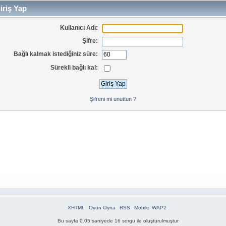
iriş Yap
Kullanıcı Adı:
Şifre:
Bağlı kalmak istediğiniz süre:
Sürekli bağlı kal:
Şifreni mi unuttun ?
XHTML
Oyun Oyna
RSS
Mobile
WAP2
Bu sayfa 0.05 saniyede 16 sorgu ile oluşturulmuştur