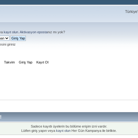
Türkiye
ya
kayıt olun
.
Aktivasyon eposta
nız mı yok?
sini giriniz
m
Takvim
Giriş Yap
Kayıt Ol
!
Sadece kayıtlı üyelerin bu bölüme erişim izni vardır.
Lütfen giriş yapın veya
kayıt olun
Her Gün Kampanya ile birlikte.