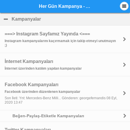
Her Gün Kampanya - Anasayfa
Kampanyalar
click to collapse contents
===> Instagram Sayfamız Yayında <===
Instagram kampanyalarını kaçırmamak için takip etmeyi unutmayın
;)
İnternet Kampanyaları
İnternet üzerinden katılım yapılan kampanyalar
Facebook Kampanyaları
Facebook üzerinden düzenlenen kampanyalar
Son İleti: Ynt: Mercedes-Benz Milli... Gönderen: georgefernandis 08 Eyl,
2020 13:47
Beğen-Paylaş-Etiketle Kampanyaları
Twitter Kampanyaları