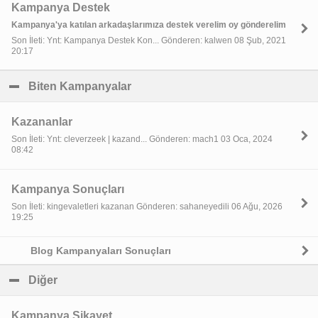
Kampanya Destek
Kampanya'ya katılan arkadaşlarımıza destek verelim oy gönderelim
Son İleti: Ynt: Kampanya Destek Kon... Gönderen: kalwen 08 Şub, 2021
20:17
Biten Kampanyalar
click to collapse contents
Kazananlar
Son İleti: Ynt: cleverzeek | kazand... Gönderen: mach1 03 Oca, 2024
08:42
Kampanya Sonuçları
Son İleti: kingevaletleri kazanan Gönderen: sahaneyedili 06 Ağu, 2026
19:25
Blog Kampanyaları Sonuçları
Diğer
click to collapse contents
Kampanya Şikayet