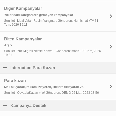
Diğer Kampanyalar
Yukarıdaki kategorilere girmeyen kampanyalar
Son İleti: Mavi Vatan Resim Yarışma... Gönderen: NumismatikTV 31
Tem, 2026 19:11
Biten Kampanyalar
Arşiv
Son İleti: Ynt: Migros Nestle Kahva... Gönderen: mach1 09 Tem, 2026
19:21
Internetten Para Kazan
click to collapse contents
Para kazan
Mail okuyarak, reklam izleyerek, linklere tıklayarak vb.
Son İleti: CevaplaKazan ✅ 💰 Gönderen: DEMO 02 Mar, 2023 18:56
Kampanya Destek
click to collapse contents