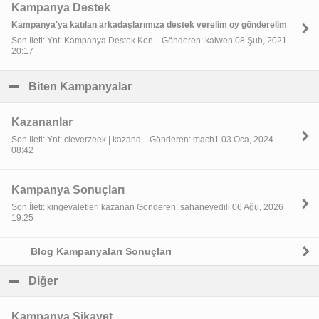
Kampanya Destek
Kampanya'ya katılan arkadaşlarımıza destek verelim oy gönderelim
Son İleti: Ynt: Kampanya Destek Kon... Gönderen: kalwen 08 Şub, 2021
20:17
Biten Kampanyalar
click to collapse contents
Kazananlar
Son İleti: Ynt: cleverzeek | kazand... Gönderen: mach1 03 Oca, 2024
08:42
Kampanya Sonuçları
Son İleti: kingevaletleri kazanan Gönderen: sahaneyedili 06 Ağu, 2026
19:25
Blog Kampanyaları Sonuçları
Diğer
click to collapse contents
Kampanya Şikayet