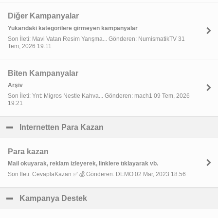
Diğer Kampanyalar
Yukarıdaki kategorilere girmeyen kampanyalar
Son İleti: Mavi Vatan Resim Yarışma... Gönderen: NumismatikTV 31
Tem, 2026 19:11
Biten Kampanyalar
Arşiv
Son İleti: Ynt: Migros Nestle Kahva... Gönderen: mach1 09 Tem, 2026
19:21
Internetten Para Kazan
click to collapse contents
Para kazan
Mail okuyarak, reklam izleyerek, linklere tıklayarak vb.
Son İleti: CevaplaKazan ✅ 💰 Gönderen: DEMO 02 Mar, 2023 18:56
Kampanya Destek
click to collapse contents