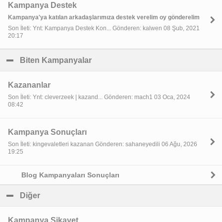
Kampanya Destek
Kampanya'ya katılan arkadaşlarımıza destek verelim oy gönderelim
Son İleti: Ynt: Kampanya Destek Kon... Gönderen: kalwen 08 Şub, 2021
20:17
Biten Kampanyalar
click to collapse contents
Kazananlar
Son İleti: Ynt: cleverzeek | kazand... Gönderen: mach1 03 Oca, 2024
08:42
Kampanya Sonuçları
Son İleti: kingevaletleri kazanan Gönderen: sahaneyedili 06 Ağu, 2026
19:25
Blog Kampanyaları Sonuçları
Diğer
click to collapse contents
Kampanya Şikayet