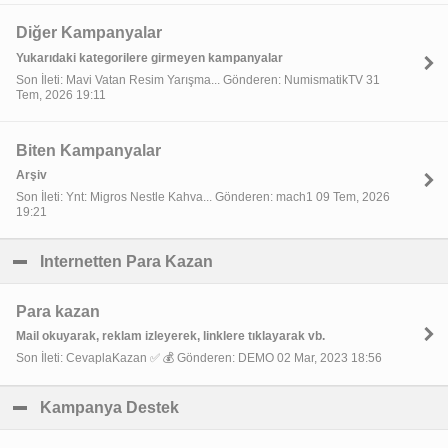
Diğer Kampanyalar
Yukarıdaki kategorilere girmeyen kampanyalar
Son İleti: Mavi Vatan Resim Yarışma... Gönderen: NumismatikTV 31
Tem, 2026 19:11
Biten Kampanyalar
Arşiv
Son İleti: Ynt: Migros Nestle Kahva... Gönderen: mach1 09 Tem, 2026
19:21
Internetten Para Kazan
click to collapse contents
Para kazan
Mail okuyarak, reklam izleyerek, linklere tıklayarak vb.
Son İleti: CevaplaKazan ✅ 💰 Gönderen: DEMO 02 Mar, 2023 18:56
Kampanya Destek
click to collapse contents