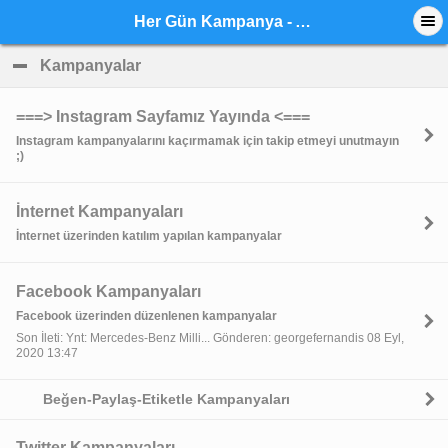
Her Gün Kampanya - Anasayfa
Kampanyalar
click to collapse contents
===> Instagram Sayfamız Yayında <===
Instagram kampanyalarını kaçırmamak için takip etmeyi unutmayın
;)
İnternet Kampanyaları
İnternet üzerinden katılım yapılan kampanyalar
Facebook Kampanyaları
Facebook üzerinden düzenlenen kampanyalar
Son İleti: Ynt: Mercedes-Benz Milli... Gönderen: georgefernandis 08 Eyl,
2020 13:47
Beğen-Paylaş-Etiketle Kampanyaları
Twitter Kampanyaları