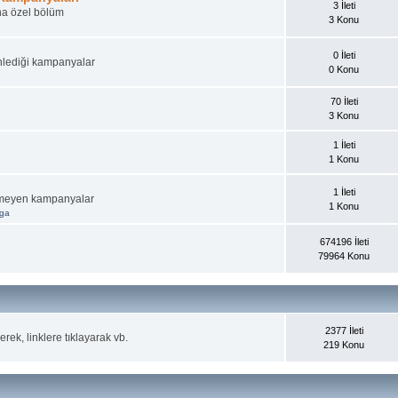
3 İleti
ına özel bölüm
3 Konu
0 İleti
nlediği kampanyalar
0 Konu
70 İleti
3 Konu
1 İleti
1 Konu
1 İleti
irmeyen kampanyalar
1 Konu
aga
674196 İleti
79964 Konu
2377 İleti
rek, linklere tıklayarak vb.
219 Konu