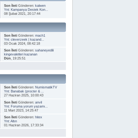
Son İleti
Gönderen:
kalwen
Ynt: Kampanya Destek Kon...
08 Şubat 2021, 20:17:44
Son İleti
Gönderen:
mach1
Ynt: cleverzeek | kazand...
03 Ocak 2024, 08:42:18
Son İleti
Gönderen:
sahaneyedili
kingevaletleri kazanan
Dün
, 19:25:51
Son İleti
Gönderen:
NumismatikTV
Ynt: Banabak (procter & ...
27 Haziran 2025, 10:00:43
Son İleti
Gönderen:
anvil
Ynt: Foruma yorum yazamı...
11 Mart 2023, 14:25:47
Son İleti
Gönderen:
hitex
Ynt: Altın
01 Haziran 2026, 17:33:34