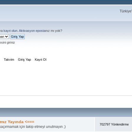
Türkiye
ya
kayıt olun
.
Aktivasyon eposta
nız mı yok?
sini giriniz
m
Takvim
Giriş Yap
Kayıt Ol
mız Yayında <===
702797 Yönlendirme
açırmamak için takip etmeyi unutmayın ;)