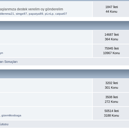
1847 İleti
aşlarımıza destek verelim oy gönderelim
44 Konu
dilemma21
,
simge87
,
papatya89
,
pLnLp
,
catpat07
14687 İleti
364 Konu
75945 İleti
ayn
10967 Konu
rı Sonuçları
3202 İleti
301 Konu
3508 İleti
272 Konu
50514 İleti
,
gizemlitosbaga
3188 Konu
Kutusu