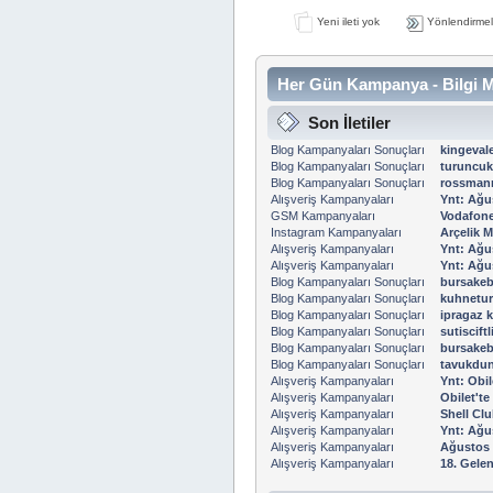
Yeni ileti yok
Yönlendirmel
Her Gün Kampanya - Bilgi M
Son İletiler
Blog Kampanyaları Sonuçları
kingevale
Blog Kampanyaları Sonuçları
turuncu
Blog Kampanyaları Sonuçları
rossmann
Alışveriş Kampanyaları
Ynt: Ağu
GSM Kampanyaları
Vodafone 
Instagram Kampanyaları
Arçelik M
Alışveriş Kampanyaları
Ynt: Ağu
Alışveriş Kampanyaları
Ynt: Ağu
Blog Kampanyaları Sonuçları
bursakeb
Blog Kampanyaları Sonuçları
kuhnetur
Blog Kampanyaları Sonuçları
ipragaz 
Blog Kampanyaları Sonuçları
sutiscift
Blog Kampanyaları Sonuçları
bursakeb
Blog Kampanyaları Sonuçları
tavukdun
Alışveriş Kampanyaları
Ynt: Obil
Alışveriş Kampanyaları
Obilet'te
Alışveriş Kampanyaları
Shell Clu
Alışveriş Kampanyaları
Ynt: Ağu
Alışveriş Kampanyaları
Ağustos 
Alışveriş Kampanyaları
18. Gelen