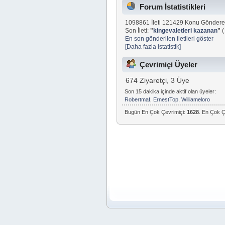
Forum İstatistikleri
1098861 İleti 121429 Konu Göndere
Son İleti:
"
kingevaletleri kazanan
"
En son gönderilen iletileri göster
[Daha fazla istatistik]
Çevrimiçi Üyeler
674 Ziyaretçi, 3 Üye
Son 15 dakika içinde aktif olan üyeler:
Robertmaf
,
ErnestTop
,
Williameloro
Bugün En Çok Çevrimiçi:
1628
. En Çok Ç