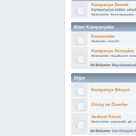
Kampanya Destek
Kampanya'ya katılan arkad
Moderatörler:
Beyondparadise
,
Biten Kampanyalar
Kazananlar
Moderatör:
neron54
Kampanya Sonuçları
Moderatörler:
Hayalkuzum
,
isol
Alt Bölümler
:
Blog Kampanyala
Diğer
Kampanya Şikayet
Görüş ve Öneriler
Serbest Kürsü
Moderatörler:
papatya89
,
glh_n
Alt Bölümler
:
Geri Dönüşüm 