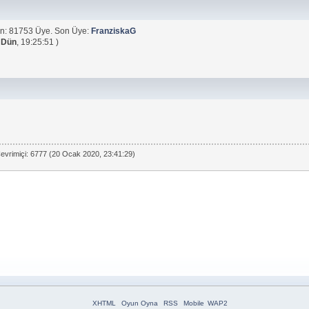
n: 81753 Üye. Son Üye:
FranziskaG
(
Dün
, 19:25:51 )
evrimiçi: 6777 (20 Ocak 2020, 23:41:29)
XHTML
Oyun Oyna
RSS
Mobile
WAP2