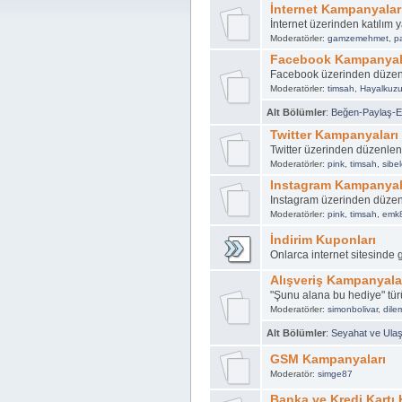
İnternet Kampanyalar
İnternet üzerinden katılım
Moderatörler:
gamzemehmet
,
p
Facebook Kampanyal
Facebook üzerinden düze
Moderatörler:
timsah
,
Hayalkuz
Alt Bölümler
:
Beğen-Paylaş-Et
Twitter Kampanyaları
Twitter üzerinden düzenle
Moderatörler:
pink
,
timsah
,
sibel
Instagram Kampanyal
Instagram üzerinden düze
Moderatörler:
pink
,
timsah
,
emk
İndirim Kuponları
Onlarca internet sitesinde 
Alışveriş Kampanyala
"Şunu alana bu hediye" t
Moderatörler:
simonbolivar
,
dil
Alt Bölümler
:
Seyahat ve Ula
GSM Kampanyaları
Moderatör:
simge87
Banka ve Kredi Kartı