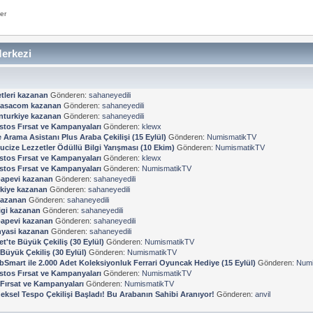
er
erkezi
tleri kazanan
Gönderen:
sahaneyedili
kasacom kazanan
Gönderen:
sahaneyedili
turkiye kazanan
Gönderen:
sahaneyedili
stos Fırsat ve Kampanyaları
Gönderen:
klewx
Arama Asistanı Plus Araba Çekilişi (15 Eylül)
Gönderen:
NumismatikTV
ucize Lezzetler Ödüllü Bilgi Yarışması (10 Ekim)
Gönderen:
NumismatikTV
stos Fırsat ve Kampanyaları
Gönderen:
klewx
stos Fırsat ve Kampanyaları
Gönderen:
NumismatikTV
apevi kazanan
Gönderen:
sahaneyedili
kiye kazanan
Gönderen:
sahaneyedili
kazanan
Gönderen:
sahaneyedili
ligi kazanan
Gönderen:
sahaneyedili
apevi kazanan
Gönderen:
sahaneyedili
yasi kazanan
Gönderen:
sahaneyedili
et'te Büyük Çekiliş (30 Eylül)
Gönderen:
NumismatikTV
 Büyük Çekiliş (30 Eylül)
Gönderen:
NumismatikTV
bSmart ile 2.000 Adet Koleksiyonluk Ferrari Oyuncak Hediye (15 Eylül)
Gönderen:
Numi
stos Fırsat ve Kampanyaları
Gönderen:
NumismatikTV
Fırsat ve Kampanyaları
Gönderen:
NumismatikTV
eksel Tespo Çekilişi Başladı! Bu Arabanın Sahibi Aranıyor!
Gönderen:
anvil