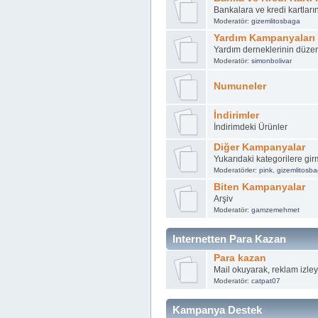
Bankalara ve kredi kartlar
Moderatör:
gizemlitosbaga
Yardım Kampanyaları
Yardım derneklerinin düze
Moderatör:
simonbolivar
Numuneler
İndirimler
İndirimdeki Ürünler
Diğer Kampanyalar
Yukarıdaki kategorilere g
Moderatörler:
pink
,
gizemlitosb
Biten Kampanyalar
Arşiv
Moderatör:
gamzemehmet
Internetten Para Kazan
Para kazan
Mail okuyarak, reklam izleye
Moderatör:
catpat07
Kampanya Destek