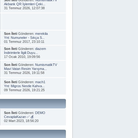
Akbank QR İşlemleri Çeki...
31 Temmuz 2026, 12:07:38
Son İleti
Gönderen:
merekila
Ynt: Numuneler - Sıkça S...
01 Temmuz 2017, 23:10:11
Son İleti
Gönderen:
diazem
İndirimlerle İlgili Duyu...
17 Ocak 2010, 19:09:56
Son İleti
Gönderen:
NumismatikTV
Mavi Vatan Resim Yarışma...
31 Temmuz 2026, 19:11:58
Son İleti
Gönderen:
mach1
Ynt: Migros Nestle Kahva...
09 Temmuz 2026, 19:21:25
Son İleti
Gönderen:
DEMO
CevaplaKazan ✅ 💰
02 Mart 2023, 18:56:20