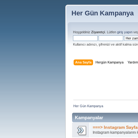
Her Gün Kampanya
Hoşgeldiniz
Ziyaretçi
. Lütfen
giriş yapın
ve
Kullanıcı adınızı, şifrenizi ve aktif kalma süre
Ana Sayfa
Hergün Kampanya
Yardı
Her Gün Kampanya 
Kampanyalar
===> Instagram Sayfa
Instagram kampanyalarını k