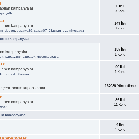
ı
0 İleti
 yapılan kampanyalar
0 Konu
apatya89
arı
143 İleti
nlenen kampanyalar
3 Konu
um
,
sibelert
,
papatya89
,
catpat07
,
J3askan
,
gizemlitosbaga
iketle Kampanyaları
155 İleti
nen kampanyalar
1 Konu
ert
,
papatya89
,
catpat07
,
gizemlitosbaga
arı
90 İleti
nlenen kampanyalar
1 Konu
87
,
sibelert
,
J3askan
167039 Yönlendirme
geçerli indirim kupon kodları
rı
36 İleti
üründen kampanyalar
11 Konu
emma21
şım Kampanyaları
4 İleti
4 Konu
 Kampanyaları