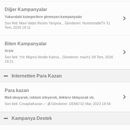
Diğer Kampanyalar
Yukarıdaki kategorilere girmeyen kampanyalar
Son İleti: Mavi Vatan Resim Yarışma... Gönderen: NumismatikTV 31
Tem, 2026 19:11
Biten Kampanyalar
Arşiv
Son İleti: Ynt: Migros Nestle Kahva... Gönderen: mach1 09 Tem, 2026
19:21
Internetten Para Kazan
click to collapse contents
Para kazan
Mail okuyarak, reklam izleyerek, linklere tıklayarak vb.
Son İleti: CevaplaKazan ✅ 💰 Gönderen: DEMO 02 Mar, 2023 18:56
Kampanya Destek
click to collapse contents