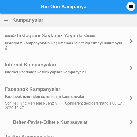
Her Gün Kampanya - Anasayfa
Kampanyalar
click to collapse contents
===> Instagram Sayfamız Yayında <===
Instagram kampanyalarını kaçırmamak için takip etmeyi unutmayın
;)
İnternet Kampanyaları
İnternet üzerinden katılım yapılan kampanyalar
Facebook Kampanyaları
Facebook üzerinden düzenlenen kampanyalar
Son İleti: Ynt: Mercedes-Benz Milli... Gönderen: georgefernandis 08 Eyl,
2020 13:47
Beğen-Paylaş-Etiketle Kampanyaları
Twitter Kampanyaları