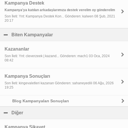
Kampanya Destek
Kampanya'ya katılan arkadaşlarımıza destek verelim oy gönderelim
Son İleti: Ynt: Kampanya Destek Kon... Gönderen: kalwen 08 Şub, 2021
20:17
Biten Kampanyalar
click to collapse contents
Kazananlar
Son İleti: Ynt: cleverzeek | kazand... Gönderen: mach1 03 Oca, 2024
08:42
Kampanya Sonuçları
Son İleti: kingevaletleri kazanan Gönderen: sahaneyedili 06 Ağu, 2026
19:25
Blog Kampanyaları Sonuçları
Diğer
click to collapse contents
Kampanya Şikayet