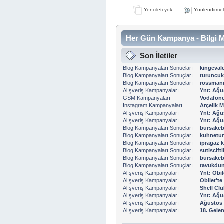
Yeni ileti yok
Yönlendirmel
Her Gün Kampanya - Bilgi M
Son İletiler
Blog Kampanyaları Sonuçları
kingevale
Blog Kampanyaları Sonuçları
turuncu
Blog Kampanyaları Sonuçları
rossmann
Alışveriş Kampanyaları
Ynt: Ağu
GSM Kampanyaları
Vodafone 
Instagram Kampanyaları
Arçelik M
Alışveriş Kampanyaları
Ynt: Ağu
Alışveriş Kampanyaları
Ynt: Ağu
Blog Kampanyaları Sonuçları
bursakeb
Blog Kampanyaları Sonuçları
kuhnetur
Blog Kampanyaları Sonuçları
ipragaz 
Blog Kampanyaları Sonuçları
sutiscift
Blog Kampanyaları Sonuçları
bursakeb
Blog Kampanyaları Sonuçları
tavukdun
Alışveriş Kampanyaları
Ynt: Obil
Alışveriş Kampanyaları
Obilet'te
Alışveriş Kampanyaları
Shell Clu
Alışveriş Kampanyaları
Ynt: Ağu
Alışveriş Kampanyaları
Ağustos 
Alışveriş Kampanyaları
18. Gelen