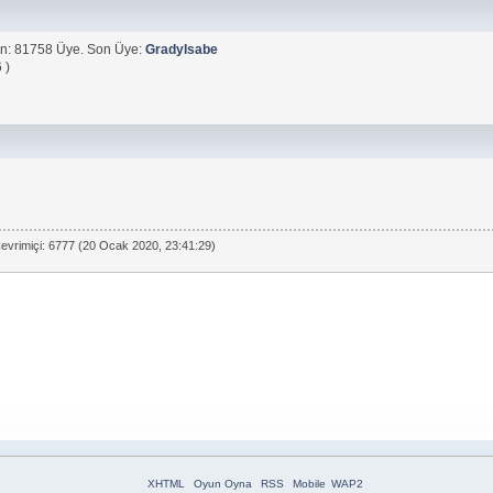
n: 81758 Üye. Son Üye:
GradyIsabe
 )
evrimiçi: 6777 (20 Ocak 2020, 23:41:29)
XHTML
Oyun Oyna
RSS
Mobile
WAP2