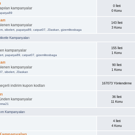
ı
0 İleti
 yapılan kampanyalar
0 Konu
apatya89
arı
143 İleti
nlenen kampanyalar
3 Konu
um
,
sibelert
,
papatya89
,
catpat07
,
J3askan
,
gizemlitosbaga
iketle Kampanyaları
155 İleti
nen kampanyalar
1 Konu
ert
,
papatya89
,
catpat07
,
gizemlitosbaga
arı
90 İleti
nlenen kampanyalar
1 Konu
87
,
sibelert
,
J3askan
167073 Yönlendirme
geçerli indirim kupon kodları
rı
36 İleti
üründen kampanyalar
11 Konu
emma21
şım Kampanyaları
4 İleti
4 Konu
 Kampanyaları