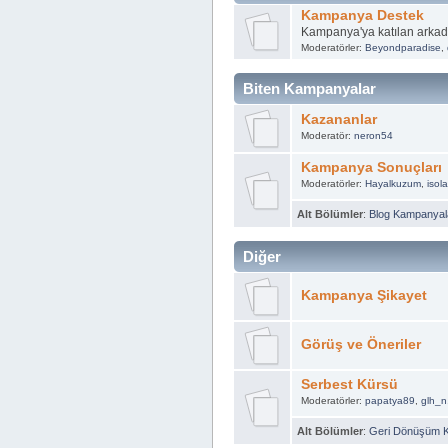
Kampanya Destek
Kampanya'ya katılan arkad
Moderatörler:
Beyondparadise
,
Biten Kampanyalar
Kazananlar
Moderatör:
neron54
Kampanya Sonuçları
Moderatörler:
Hayalkuzum
,
isol
Alt Bölümler
:
Blog Kampanyala
Diğer
Kampanya Şikayet
Görüş ve Öneriler
Serbest Kürsü
Moderatörler:
papatya89
,
glh_n
Alt Bölümler
:
Geri Dönüşüm 