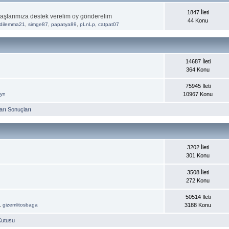
1847 İleti
aşlarımıza destek verelim oy gönderelim
44 Konu
dilemma21
,
simge87
,
papatya89
,
pLnLp
,
catpat07
14687 İleti
364 Konu
75945 İleti
ayn
10967 Konu
rı Sonuçları
3202 İleti
301 Konu
3508 İleti
272 Konu
50514 İleti
,
gizemlitosbaga
3188 Konu
Kutusu