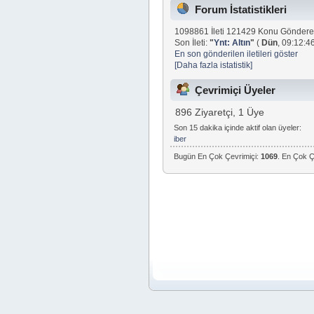
Forum İstatistikleri
1098861 İleti 121429 Konu Göndere
Son İleti:
"
Ynt: Altın
"
(
Dün
, 09:12:46
En son gönderilen iletileri göster
[Daha fazla istatistik]
Çevrimiçi Üyeler
896 Ziyaretçi, 1 Üye
Son 15 dakika içinde aktif olan üyeler:
iber
Bugün En Çok Çevrimiçi:
1069
. En Çok Ç