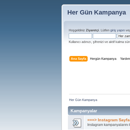
Her Gün Kampanya
Hoşgeldiniz
Ziyaretçi
. Lütfen
giriş yapın
ve
Kullanıcı adınızı, şifrenizi ve aktif kalma süre
Ana Sayfa
Hergün Kampanya
Yardı
Her Gün Kampanya 
Kampanyalar
===> Instagram Sayfa
Instagram kampanyalarını k