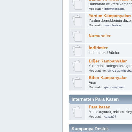
Bankalara ve kredi kartlar
Moderatör:
gizemlitosbaga
Yardım Kampanyaları
Yardım derneklerinin düze
Moderatör:
simonbolivar
Numuneler
İndirimler
İndirimdeki Ürünler
Diğer Kampanyalar
Yukarıdaki kategorilere g
Moderatörler:
pink
,
gizemlitosb
Biten Kampanyalar
Arşiv
Moderatör:
gamzemehmet
Internetten Para Kazan
Para kazan
Mail okuyarak, reklam izleye
Moderatör:
catpat07
Kampanya Destek