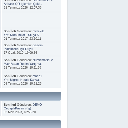
Akbank QR İşlemleri Çeki...
31 Temmuz 2026, 12:07:38
Son İleti
Gönderen:
merekila
Ynt: Numuneler - Sıkça S...
01 Temmuz 2017, 23:10:11
Son İleti
Gönderen:
diazem
İndirimlerle İlgili Duyu...
17 Ocak 2010, 19:09:56
Son İleti
Gönderen:
NumismatikTV
Mavi Vatan Resim Yarışma...
31 Temmuz 2026, 19:11:58
Son İleti
Gönderen:
mach1
Ynt: Migros Nestle Kahva...
09 Temmuz 2026, 19:21:25
Son İleti
Gönderen:
DEMO
CevaplaKazan ✅ 💰
02 Mart 2023, 18:56:20