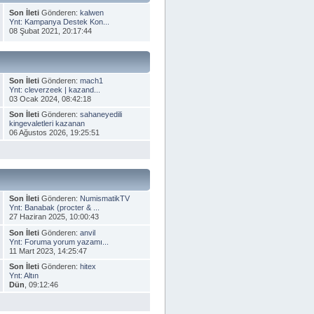
Son İleti
Gönderen:
kalwen
Ynt: Kampanya Destek Kon...
08 Şubat 2021, 20:17:44
Son İleti
Gönderen:
mach1
Ynt: cleverzeek | kazand...
03 Ocak 2024, 08:42:18
Son İleti
Gönderen:
sahaneyedili
kingevaletleri kazanan
06 Ağustos 2026, 19:25:51
Son İleti
Gönderen:
NumismatikTV
Ynt: Banabak (procter & ...
27 Haziran 2025, 10:00:43
Son İleti
Gönderen:
anvil
Ynt: Foruma yorum yazamı...
11 Mart 2023, 14:25:47
Son İleti
Gönderen:
hitex
Ynt: Altın
Dün
, 09:12:46