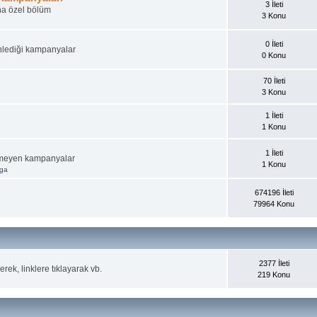
3 İleti
ına özel bölüm
3 Konu
0 İleti
nlediği kampanyalar
0 Konu
70 İleti
3 Konu
1 İleti
1 Konu
1 İleti
irmeyen kampanyalar
1 Konu
aga
674196 İleti
79964 Konu
2377 İleti
rek, linklere tıklayarak vb.
219 Konu