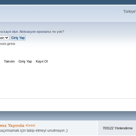
Türkiye
ya
kayıt olun
.
Aktivasyon eposta
nız mı yok?
sini giriniz
m
Takvim
Giriş Yap
Kayıt Ol
mız Yayında <===
703122 Yönlendirme
açırmamak için takip etmeyi unutmayın ;)