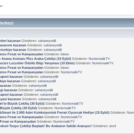
er
erkezi
tleri kazanan
Gönderen:
sahaneyedili
kasacom kazanan
Gönderen:
sahaneyedili
turkiye kazanan
Gönderen:
sahaneyedili
stos Fırsat ve Kampanyaları
Gönderen:
klewx
Arama Asistanı Plus Araba Çekilişi (15 Eylül)
Gönderen:
NumismatikTV
ucize Lezzetler Ödüllü Bilgi Yarışması (10 Ekim)
Gönderen:
NumismatikTV
stos Fırsat ve Kampanyaları
Gönderen:
klewx
stos Fırsat ve Kampanyaları
Gönderen:
NumismatikTV
apevi kazanan
Gönderen:
sahaneyedili
kiye kazanan
Gönderen:
sahaneyedili
kazanan
Gönderen:
sahaneyedili
ligi kazanan
Gönderen:
sahaneyedili
apevi kazanan
Gönderen:
sahaneyedili
yasi kazanan
Gönderen:
sahaneyedili
et'te Büyük Çekiliş (30 Eylül)
Gönderen:
NumismatikTV
 Büyük Çekiliş (30 Eylül)
Gönderen:
NumismatikTV
bSmart ile 2.000 Adet Koleksiyonluk Ferrari Oyuncak Hediye (15 Eylül)
Gönderen:
Numi
stos Fırsat ve Kampanyaları
Gönderen:
NumismatikTV
Fırsat ve Kampanyaları
Gönderen:
NumismatikTV
eksel Tespo Çekilişi Başladı! Bu Arabanın Sahibi Aranıyor!
Gönderen:
anvil