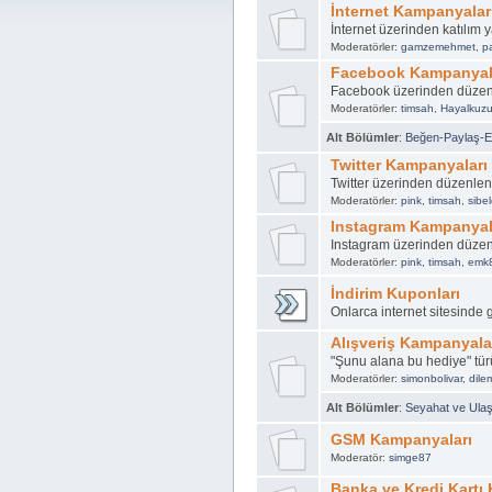
İnternet Kampanyalar
İnternet üzerinden katılım
Moderatörler:
gamzemehmet
,
p
Facebook Kampanyal
Facebook üzerinden düze
Moderatörler:
timsah
,
Hayalkuz
Alt Bölümler
:
Beğen-Paylaş-Et
Twitter Kampanyaları
Twitter üzerinden düzenle
Moderatörler:
pink
,
timsah
,
sibel
Instagram Kampanyal
Instagram üzerinden düze
Moderatörler:
pink
,
timsah
,
emk
İndirim Kuponları
Onlarca internet sitesinde 
Alışveriş Kampanyala
"Şunu alana bu hediye" t
Moderatörler:
simonbolivar
,
dil
Alt Bölümler
:
Seyahat ve Ula
GSM Kampanyaları
Moderatör:
simge87
Banka ve Kredi Kartı