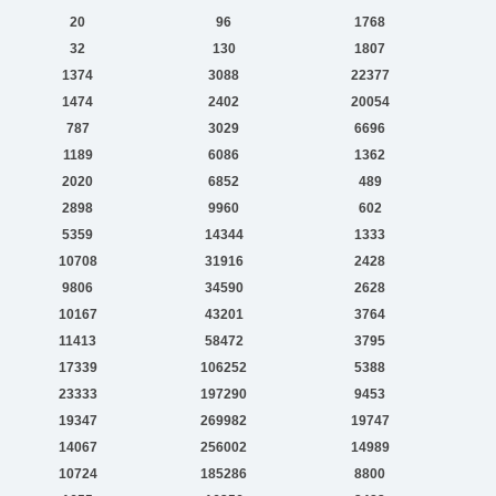
20
96
1768
32
130
1807
1374
3088
22377
1474
2402
20054
787
3029
6696
1189
6086
1362
2020
6852
489
2898
9960
602
5359
14344
1333
10708
31916
2428
9806
34590
2628
10167
43201
3764
11413
58472
3795
17339
106252
5388
23333
197290
9453
19347
269982
19747
14067
256002
14989
10724
185286
8800