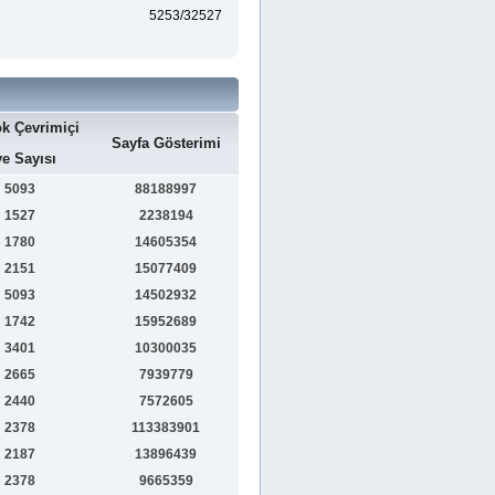
5253/32527
k Çevrimiçi
Sayfa Gösterimi
e Sayısı
5093
88188997
1527
2238194
1780
14605354
2151
15077409
5093
14502932
1742
15952689
3401
10300035
2665
7939779
2440
7572605
2378
113383901
2187
13896439
2378
9665359