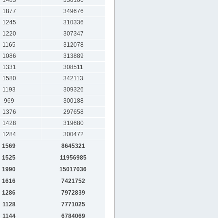
1483
336106
1877
349676
1245
310336
1220
307347
1165
312078
1086
313889
1331
308511
1580
342113
1193
309326
969
300188
1376
297658
1428
319680
1284
300472
1569
8645321
1525
11956985
1990
15017036
1616
7421752
1286
7972839
1128
7771025
1144
6784069