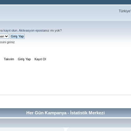
Türkiye
ya
kayıt olun
.
Aktivasyon eposta
nız mı yok?
sini giriniz
m
Takvim
Giriş Yap
Kayıt Ol
Her Gün Kampanya - İstatistik Merkezi