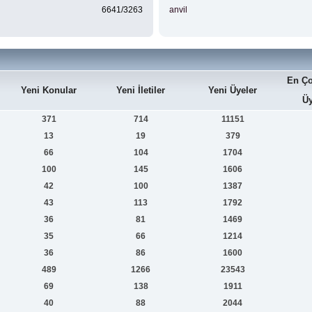
6641/3263
anvil
En Ço
Yeni Konular
Yeni İletiler
Yeni Üyeler
Üy
371
714
11151
13
19
379
66
104
1704
100
145
1606
42
100
1387
43
113
1792
36
81
1469
35
66
1214
36
86
1600
489
1266
23543
69
138
1911
40
88
2044