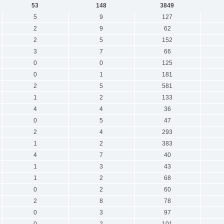
53
148
3849
5
9
127
2
9
62
2
5
152
3
7
66
0
0
125
0
1
181
2
5
581
1
2
133
4
4
36
0
5
47
2
4
293
1
2
383
4
7
40
1
3
43
1
2
68
0
2
60
2
8
78
0
3
97