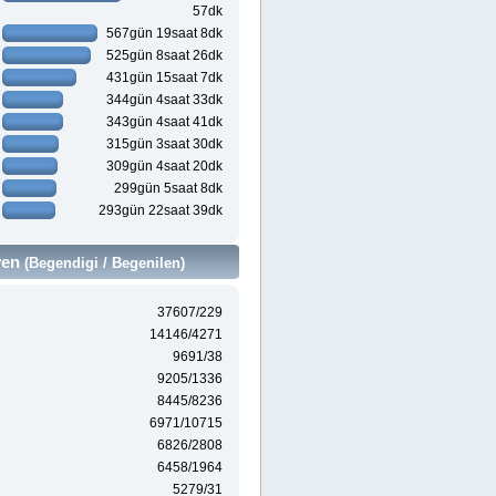
57dk
567gün 19saat 8dk
525gün 8saat 26dk
431gün 15saat 7dk
344gün 4saat 33dk
343gün 4saat 41dk
315gün 3saat 30dk
309gün 4saat 20dk
299gün 5saat 8dk
293gün 22saat 39dk
ven
(Begendigi / Begenilen)
37607/229
14146/4271
9691/38
9205/1336
8445/8236
6971/10715
6826/2808
6458/1964
5279/31