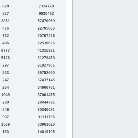
828
7314720
877
6830462
2861
57470969
476
22705006
732
20707426
486
22530626
6777
41315381
5126
31279450
297
21927961
223
39752650
247
37437145
254
34666761
1048
37001475
280
28444791
646
30340081
907
31311796
1569
30963626
183
14619105