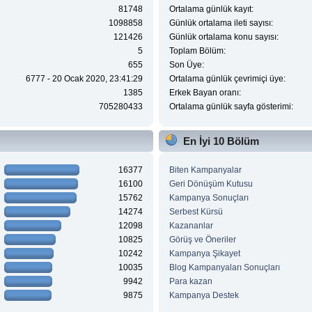
81748
Ortalama günlük kayıt:
1098858
Günlük ortalama ileti sayısı:
121426
Günlük ortalama konu sayısı:
5
Toplam Bölüm:
655
Son Üye:
6777 - 20 Ocak 2020, 23:41:29
Ortalama günlük çevrimiçi üye:
1385
Erkek Bayan oranı:
705280433
Ortalama günlük sayfa gösterimi:
En İyi 10 Bölüm
16377
Biten Kampanyalar
16100
Geri Dönüşüm Kutusu
15762
Kampanya Sonuçları
14274
Serbest Kürsü
12098
Kazananlar
10825
Görüş ve Öneriler
10242
Kampanya Şikayet
10035
Blog Kampanyaları Sonuçları
9942
Para kazan
9875
Kampanya Destek