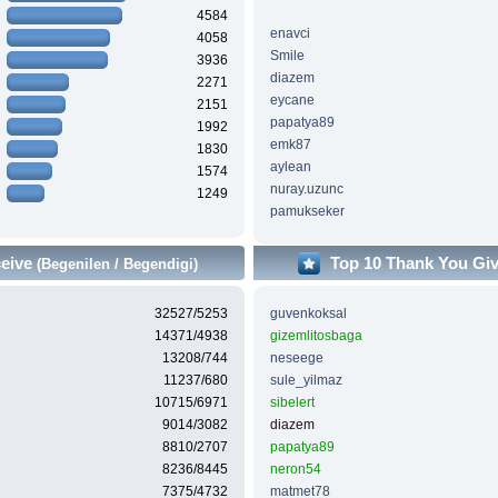
4584
enavci
4058
Smile
3936
diazem
2271
eycane
2151
papatya89
1992
emk87
1830
aylean
1574
nuray.uzunc
1249
pamukseker
ceive
Top 10 Thank You Gi
(Begenilen / Begendigi)
32527/5253
guvenkoksal
14371/4938
gizemlitosbaga
13208/744
neseege
11237/680
sule_yilmaz
10715/6971
sibelert
9014/3082
diazem
8810/2707
papatya89
8236/8445
neron54
7375/4732
matmet78