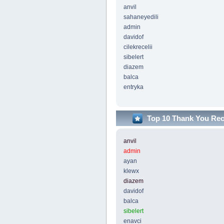
anvil
sahaneyedili
admin
davidof
cilekrecelii
sibelert
diazem
balca
entryka
Top 10 Thank You Re
anvil
admin
ayan
klewx
diazem
davidof
balca
sibelert
enavci