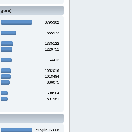
 göre)
3795362
1655973
1335122
1220751
1154413
1052016
1018484
886075
598564
591981
727gün 12saat