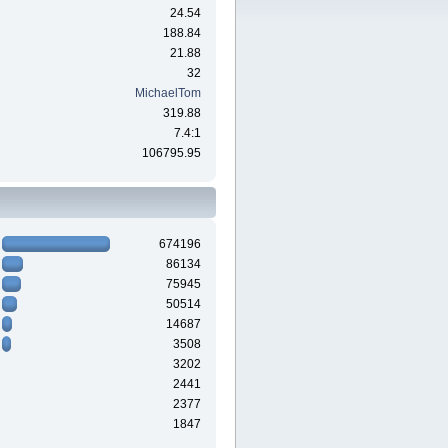
24.54
188.84
21.88
32
MichaelTom
319.88
7.4:1
106795.95
674196
86134
75945
50514
14687
3508
3202
2441
2377
1847