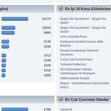
göre)
En İyi 10 Konu (Gösterime
22274
Bugün Ne Kazandım? - Bugün Ne
Geldi?
10618
Bugün Ne Kazandım? - Bugün Ne
Geldi?
9984
Avon Güzellik Perisi
5136
Kampanya Destek Konusu İstek
Bölümü
5100
Hergün Kampanya Üyelerini
Tanıyalım.
2413
Coca-Cola Kırmızı Kasa
2349
Yoklama Defterimiz.
2205
Eti Gülümseten Fabrika
2018
Yardımlaşma Ve Paylaşım
1809
OMO Kadınlar Kulübü
Migros - Gördüklerinize İnanın(Sabit
Konu)
En Çok Çevrimiçi Olanlar
4768
orkide28