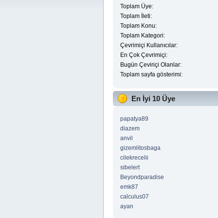
Toplam Üye:
Toplam İleti:
Toplam Konu:
Toplam Kategori:
Çevrimiçi Kullanıcılar:
En Çok Çevrimiçi:
Bugün Çeviriçi Olanlar:
Toplam sayfa gösterimi:
En İyi 10 Üye
papatya89
diazem
anvil
gizemlitosbaga
cilekrecelii
sibelert
Beyondparadise
emk87
calculus07
ayan