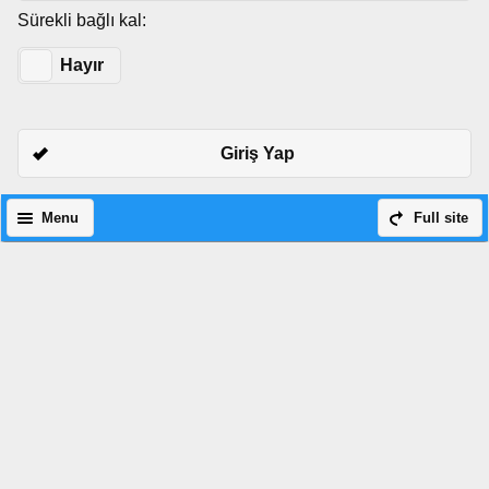
Sürekli bağlı kal:
Evet
Hayır
Giriş Yap
Menu
Full site