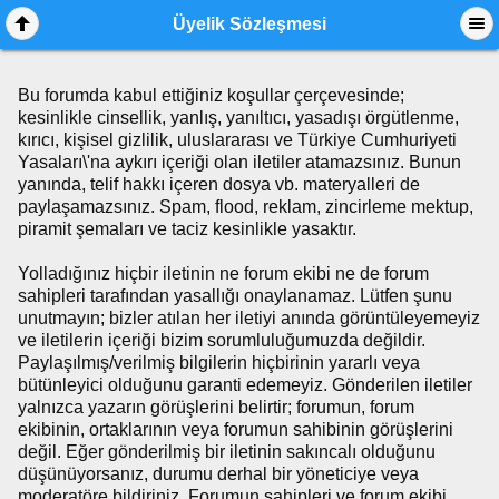
Üyelik Sözleşmesi
Bu forumda kabul ettiğiniz koşullar çerçevesinde;
kesinlikle cinsellik, yanlış, yanıltıcı, yasadışı örgütlenme,
kırıcı, kişisel gizlilik, uluslararası ve Türkiye Cumhuriyeti
Yasaları\'na aykırı içeriği olan iletiler atamazsınız. Bunun
yanında, telif hakkı içeren dosya vb. materyalleri de
paylaşamazsınız. Spam, flood, reklam, zincirleme mektup,
piramit şemaları ve taciz kesinlikle yasaktır.
Yolladığınız hiçbir iletinin ne forum ekibi ne de forum
sahipleri tarafından yasallığı onaylanamaz. Lütfen şunu
unutmayın; bizler atılan her iletiyi anında görüntüleyemeyiz
ve iletilerin içeriği bizim sorumluluğumuzda değildir.
Paylaşılmış/verilmiş bilgilerin hiçbirinin yararlı veya
bütünleyici olduğunu garanti edemeyiz. Gönderilen iletiler
yalnızca yazarın görüşlerini belirtir; forumun, forum
ekibinin, ortaklarının veya forumun sahibinin görüşlerini
değil. Eğer gönderilmiş bir iletinin sakıncalı olduğunu
düşünüyorsanız, durumu derhal bir yöneticiye veya
moderatöre bildiriniz. Forumun sahipleri ve forum ekibi,