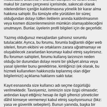
makul bir zaman çerçevesi içerisinde, sakıncalı olarak
nitelendirilen içeriğin kaldırılmasına yönelik bir karar alma
hakkına sahiptir. Bu tümüyle elle yürütülen bir süreç
olduğundan dolayı lütfen iletilerin anında kaldırılmasının
veya kısmen düzenlenmesinin mümkün olamayabileceğini
unutmayın. Bunlar, üyelerin profil bilgileri için de geçerlidir.
Yazmış olduğunuz mesajlardan şahsınız sorumlu
tutulacaktır. Ayrıca, bu forumu, forumla bağlantılı diğer web
siteleri, forum ekibini ve ortaklarını zarara uğratmamayı ve
oluşabilecek zararlardan korumayı kabul etmiş sayılırsınız.
Bu forumun sahipleri, forumu kullanış tarzınızın neden
olduğu bir durumdan dolayı resmi bir şikâyet alırsa veya
yasal işlemler bunu gerektirirse, kimliğinizi (ek olarak, bu
hizmeti kullanırken hakkınızda toplanmış olan diğer
bilgilerinizi) açıklama haklarını saklı tutar.
Kayıt esnasında size kullanıcı adı seçme özgürlüğü
verilmektedir. Tavsiyemiz, isminizin size özgü olmasıdır;
ardından kayıt ettiğiniz hesap ile ilgili şifrenizi yöneticiler
dâhil kimseye vermemeyi kabul etmiş sayılıyorsunuz (bkz:
yasa ve güvenlik sebepleri). Bunun yanında, başka bir