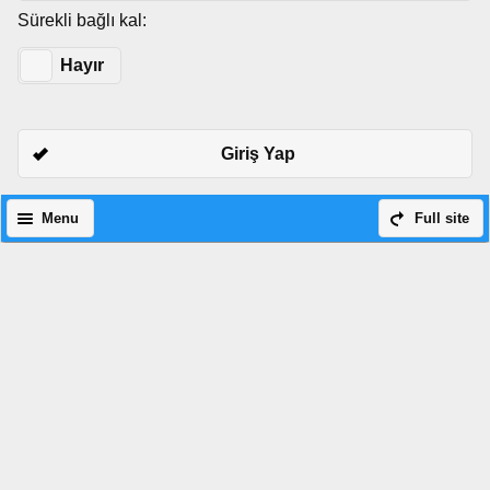
Sürekli bağlı kal:
Evet
Hayır
Giriş Yap
Menu
Full site