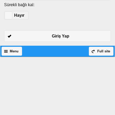
Sürekli bağlı kal:
Evet
Hayır
Giriş Yap
Menu
Full site