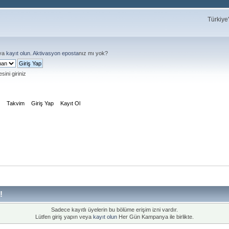
Türkiye
ya
kayıt olun
.
Aktivasyon eposta
nız mı yok?
sini giriniz
m
Takvim
Giriş Yap
Kayıt Ol
!
Sadece kayıtlı üyelerin bu bölüme erişim izni vardır.
Lütfen giriş yapın veya
kayıt olun
Her Gün Kampanya ile birlikte.