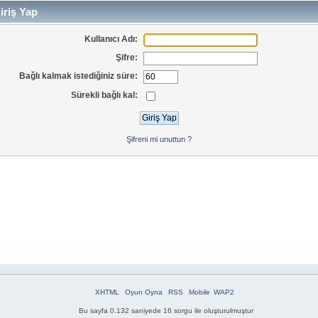
iriş Yap
Kullanıcı Adı:
Şifre:
Bağlı kalmak istediğiniz süre:
Sürekli bağlı kal:
Şifreni mi unuttun ?
XHTML
Oyun Oyna
RSS
Mobile
WAP2
Bu sayfa 0.132 saniyede 16 sorgu ile oluşturulmuştur