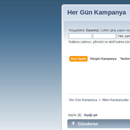
Her Gün Kampanya
Hoşgeldiniz
Ziyaretçi
. Lütfen
giriş yapın
ve
Kullanıcı adınızı, şifrenizi ve aktif kalma süre
Ana Sayfa
Hergün Kampanya
Yardı
Her Gün Kampanya 
»
Biten Kampanyalar
Sayfa: [
1
]
Aşağı git
Gönderen