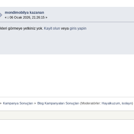
mondimobilya kazanan
«
:
06 Ocak 2026, 21:26:15 »
kleri görmeye yetkiniz yok.
Kayit olun
veya
giris yapin
»
Kampanya Sonuçları
»
Blog Kampanyaları Sonuçları
(Moderatörler:
Hayalkuzum
,
isolayn
)