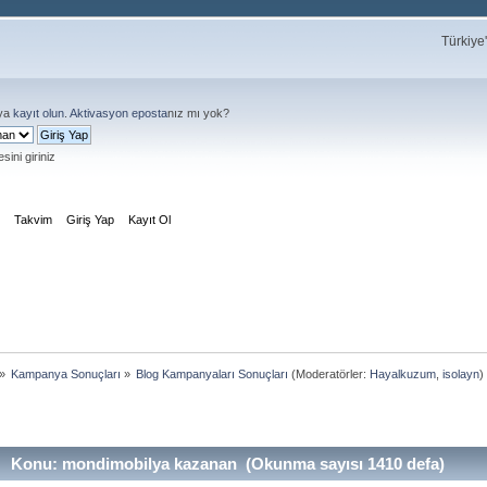
Türkiye
ya
kayıt olun
.
Aktivasyon eposta
nız mı yok?
sini giriniz
m
Takvim
Giriş Yap
Kayıt Ol
»
Kampanya Sonuçları
»
Blog Kampanyaları Sonuçları
(Moderatörler:
Hayalkuzum
,
isolayn
)
Konu: mondimobilya kazanan (Okunma sayısı 1410 defa)