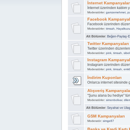
İnternet Kampanyalar
İnternet üzerinden katılım
Moderatörler:
gamzemehmet
,
p
Facebook Kampanyal
Facebook üzerinden düze
Moderatörler:
timsah
,
Hayalkuz
Alt Bölümler
:
Beğen-Paylaş-Et
Twitter Kampanyaları
Twitter üzerinden düzenle
Moderatörler:
pink
,
timsah
,
sibel
Instagram Kampanyal
Instagram üzerinden düze
Moderatörler:
pink
,
timsah
,
emk
İndirim Kuponları
Onlarca internet sitesinde 
Alışveriş Kampanyala
"Şunu alana bu hediye" t
Moderatörler:
simonbolivar
,
dil
Alt Bölümler
:
Seyahat ve Ula
GSM Kampanyaları
Moderatör:
simge87
Banka ve Kredi Kartı