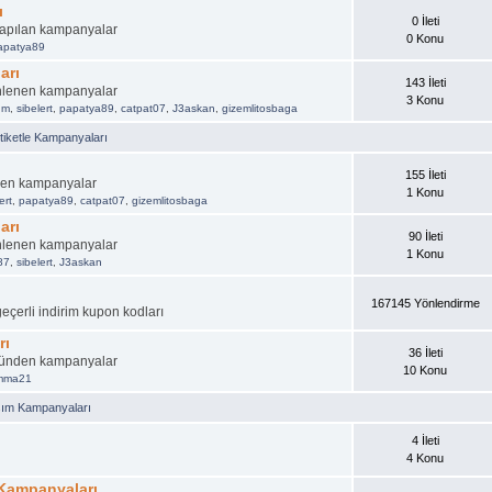
ı
0 İleti
 yapılan kampanyalar
0 Konu
apatya89
arı
143 İleti
nlenen kampanyalar
3 Konu
um
,
sibelert
,
papatya89
,
catpat07
,
J3askan
,
gizemlitosbaga
iketle Kampanyaları
155 İleti
nen kampanyalar
1 Konu
ert
,
papatya89
,
catpat07
,
gizemlitosbaga
arı
90 İleti
nlenen kampanyalar
1 Konu
87
,
sibelert
,
J3askan
167145 Yönlendirme
geçerli indirim kupon kodları
rı
36 İleti
üründen kampanyalar
10 Konu
emma21
şım Kampanyaları
4 İleti
4 Konu
 Kampanyaları