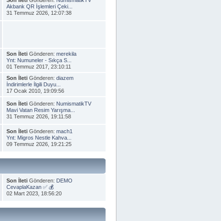
Akbank QR İşlemleri Çeki...
31 Temmuz 2026, 12:07:38
Son İleti
Gönderen:
merekila
Ynt: Numuneler - Sıkça S...
01 Temmuz 2017, 23:10:11
Son İleti
Gönderen:
diazem
İndirimlerle İlgili Duyu...
17 Ocak 2010, 19:09:56
Son İleti
Gönderen:
NumismatikTV
Mavi Vatan Resim Yarışma...
31 Temmuz 2026, 19:11:58
Son İleti
Gönderen:
mach1
Ynt: Migros Nestle Kahva...
09 Temmuz 2026, 19:21:25
Son İleti
Gönderen:
DEMO
CevaplaKazan ✅ 💰
02 Mart 2023, 18:56:20