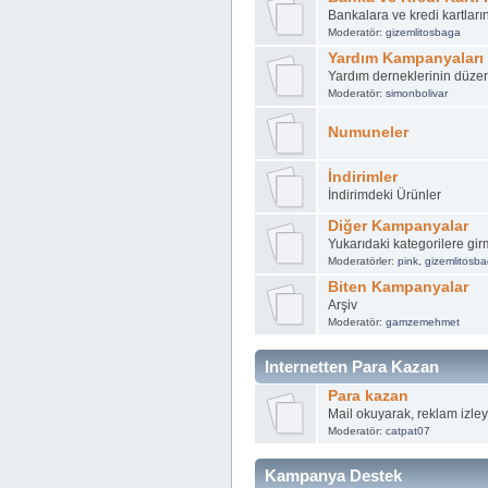
Bankalara ve kredi kartlar
Moderatör:
gizemlitosbaga
Yardım Kampanyaları
Yardım derneklerinin düze
Moderatör:
simonbolivar
Numuneler
İndirimler
İndirimdeki Ürünler
Diğer Kampanyalar
Yukarıdaki kategorilere g
Moderatörler:
pink
,
gizemlitosb
Biten Kampanyalar
Arşiv
Moderatör:
gamzemehmet
Internetten Para Kazan
Para kazan
Mail okuyarak, reklam izleye
Moderatör:
catpat07
Kampanya Destek