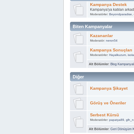
Kampanya Destek
Kampanya'ya katılan arkad
Moderatörler:
Beyondparadise
,
Biten Kampanyalar
Kazananlar
Moderatör:
neron54
Kampanya Sonuçları
Moderatörler:
Hayalkuzum
,
isol
Alt Bölümler
:
Blog Kampanyala
Diğer
Kampanya Şikayet
Görüş ve Öneriler
Serbest Kürsü
Moderatörler:
papatya89
,
glh_n
Alt Bölümler
:
Geri Dönüşüm 