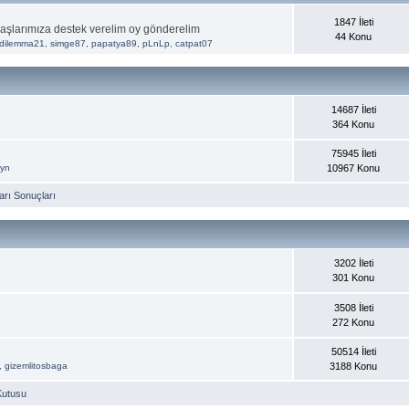
1847 İleti
aşlarımıza destek verelim oy gönderelim
44 Konu
dilemma21
,
simge87
,
papatya89
,
pLnLp
,
catpat07
14687 İleti
364 Konu
75945 İleti
ayn
10967 Konu
rı Sonuçları
3202 İleti
301 Konu
3508 İleti
272 Konu
50514 İleti
,
gizemlitosbaga
3188 Konu
Kutusu