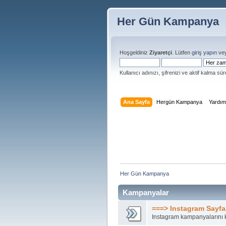
Her Gün Kampanya
Hoşgeldiniz
Ziyaretçi
. Lütfen
giriş yapın
ve
Kullanıcı adınızı, şifrenizi ve aktif kalma süre
Ana Sayfa
Hergün Kampanya
Yardı
Her Gün Kampanya 
Kampanyalar
===> Instagram Sayfa
Instagram kampanyalarını k