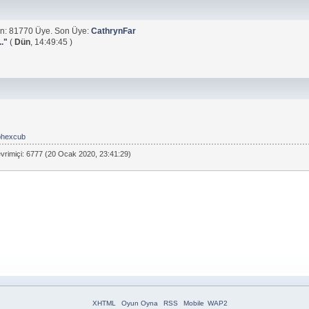
n: 81770 Üye. Son Üye:
CathrynFar
.
"
(
Dün
, 14:49:45 )
phexcub
vrimiçi: 6777 (20 Ocak 2020, 23:41:29)
XHTML
Oyun Oyna
RSS
Mobile
WAP2