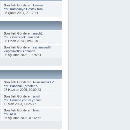
Son İleti
Gönderen:
kalwen
Ynt: Kampanya Destek Kon...
08 Şubat 2021, 20:17:44
Son İleti
Gönderen:
mach1
Ynt: cleverzeek | kazand...
03 Ocak 2024, 08:42:18
Son İleti
Gönderen:
sahaneyedili
kingevaletleri kazanan
06 Ağustos 2026, 19:25:51
Son İleti
Gönderen:
NumismatikTV
Ynt: Banabak (procter & ...
27 Haziran 2025, 10:00:43
Son İleti
Gönderen:
anvil
Ynt: Foruma yorum yazamı...
11 Mart 2023, 14:25:47
Son İleti
Gönderen:
hitex
Ynt: Altın
07 Ağustos 2026, 09:12:46