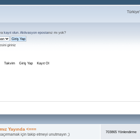
Türkiye
ya
kayıt olun
.
Aktivasyon eposta
nız mı yok?
sini giriniz
m
Takvim
Giriş Yap
Kayıt Ol
mız Yayında <===
703865 Yönlendirme
açırmamak için takip etmeyi unutmayın ;)