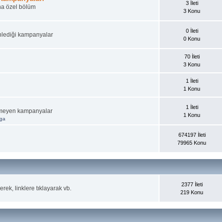
3 İleti
ına özel bölüm
3 Konu
0 İleti
nlediği kampanyalar
0 Konu
70 İleti
3 Konu
1 İleti
1 Konu
1 İleti
irmeyen kampanyalar
1 Konu
aga
674197 İleti
79965 Konu
2377 İleti
rek, linklere tıklayarak vb.
219 Konu