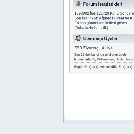
Forum İstatistikleri
1098862 İleti 121429 Konu Göndere
Son İleti:
"
Ynt: Ağustos Fırsat ve K..
En son gönderilen iletileri göster
[Daha fazla istatistik]
Çevrimiçi Üyeler
550 Ziyaretçi, 4 Üye
Son 15 dakika içinde aktif olan üyeler:
NumismatikTV
,
Williameloro
,
Smile
,
Jose
Bugün En Çok Çevrimiçi:
953
. En Çok Çe