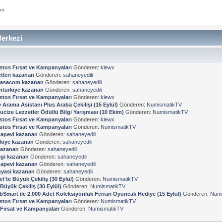
er
erkezi
stos Fırsat ve Kampanyaları
Gönderen:
klewx
tleri kazanan
Gönderen:
sahaneyedili
kasacom kazanan
Gönderen:
sahaneyedili
turkiye kazanan
Gönderen:
sahaneyedili
stos Fırsat ve Kampanyaları
Gönderen:
klewx
Arama Asistanı Plus Araba Çekilişi (15 Eylül)
Gönderen:
NumismatikTV
ucize Lezzetler Ödüllü Bilgi Yarışması (10 Ekim)
Gönderen:
NumismatikTV
stos Fırsat ve Kampanyaları
Gönderen:
klewx
stos Fırsat ve Kampanyaları
Gönderen:
NumismatikTV
apevi kazanan
Gönderen:
sahaneyedili
kiye kazanan
Gönderen:
sahaneyedili
kazanan
Gönderen:
sahaneyedili
ligi kazanan
Gönderen:
sahaneyedili
apevi kazanan
Gönderen:
sahaneyedili
yasi kazanan
Gönderen:
sahaneyedili
et'te Büyük Çekiliş (30 Eylül)
Gönderen:
NumismatikTV
 Büyük Çekiliş (30 Eylül)
Gönderen:
NumismatikTV
bSmart ile 2.000 Adet Koleksiyonluk Ferrari Oyuncak Hediye (15 Eylül)
Gönderen:
Numi
stos Fırsat ve Kampanyaları
Gönderen:
NumismatikTV
Fırsat ve Kampanyaları
Gönderen:
NumismatikTV