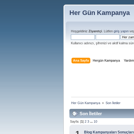
Her Gün Kampanya
Hoşgeldiniz
Ziyaretçi
. Lütfen
giriş yapın
ve
Kullanıcı adınızı, şifrenizi ve aktif kalma süre
Ana Sayfa
Hergün Kampanya
Yardı
Her Gün Kampanya 
»
Son İletiler
Son İletiler
Sayfa: [
1
]
2
3
...
10
1
Blog Kampanyaları Sonuçları