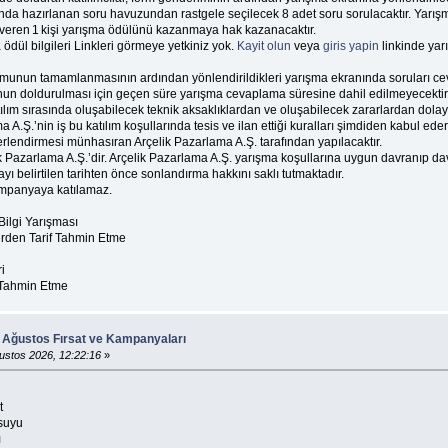
kında hazırlanan soru havuzundan rastgele seçilecek 8 adet soru sorulacaktır. Yarış
 veren 1 kişi yarışma ödülünü kazanmaya hak kazanacaktır.
 ödül bilgileri Linkleri görmeye yetkiniz yok.
Kayit olun
veya
giris yapin
linkinde yar
 formunun tamamlanmasının ardından yönlendirildikleri yarışma ekranında soruları 
unun doldurulması için geçen süre yarışma cevaplama süresine dahil edilmeyecektir
lım sırasında oluşabilecek teknik aksaklıklardan ve oluşabilecek zararlardan dolayı
A.Ş.’nin iş bu katılım koşullarında tesis ve ilan ettiği kuralları şimdiden kabul eder
lendirmesi münhasıran Arçelik Pazarlama A.Ş. tarafından yapılacaktır.
zarlama A.Ş.’dir. Arçelik Pazarlama A.Ş. yarışma koşullarına uygun davranıp davr
 belirtilen tarihten önce sonlandırma hakkını saklı tutmaktadır.
kampanyaya katılamaz.
lgi Yarışması
rden Tarif Tahmin Etme
i
 Tahmin Etme
: Ağustos Fırsat ve Kampanyaları
ustos 2026, 12:22:16
»
t
 suyu
ı