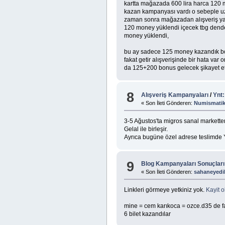
kartta mağazada 600 lira harca 120
kazan kampanyası vardı o sebeple 
zaman sonra mağazadan alışveriş y
120 money yüklendi içecek tbg dend
money yüklendi,
bu ay sadece 125 money kazandık b
fakat getir alışverişinde bir hata var 
da 125+200 bonus gelecek şikayet et
8
Alışveriş Kampanyaları
/
Ynt
« Son İleti Gönderen:
Numismati
3-5 Ağustos'ta migros sanal markette
Gelal ile birleşir.
Ayrıca bugüne özel adrese teslimde 
9
Blog Kampanyaları Sonuçları
« Son İleti Gönderen:
sahaneyedil
Linkleri görmeye yetkiniz yok.
Kayit o
mine = cem karıkoca = ozce.d35 de f
6 bilet kazandılar