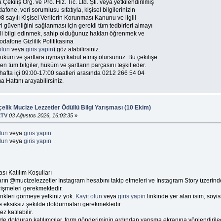
kiliş Org. ve Pro. Hiz. Tic. Ltd. Şti. veya yetkilendirilmiş
dafone, veri sorumlusu sıfatıyla, kişisel bilgilerinizin
sayılı Kişisel Verilerin Korunması Kanunu ve ilgili
i güvenliğini sağlanması için gerekli tüm tedbirleri almayı
ilgili bilgi edinmek, sahip olduğunuz hakları öğrenmek ve
odafone Gizlilik Politikasına
olun
veya
giris yapin
) göz atabilirsiniz.
u hüküm ve şartlara uymayı kabul etmiş olursunuz. Bu çekilişe
ren tüm bilgiler, hüküm ve şartların parçasını teşkil eder.
çin hafta içi 09:00-17:00 saatleri arasında 0212 266 54 04
attını arayabilirsiniz.
çelik Mucize Lezzetler Ödüllü Bilgi Yarışması (10 Ekim)
kTV
03 Ağustos 2026, 16:03:35
»
lun
veya
giris yapin
lun
veya
giris yapin
sı Katılım Koşulları
ların @mucizelezzetler Instagram hesabını takip etmeleri ve Instagram Story üzerin
erişmeleri gerekmektedir.
inkleri görmeye yetkiniz yok.
Kayit olun
veya
giris yapin
linkinde yer alan isim, soyi
ve eksiksiz şekilde doldurmaları gerekmektedir.
z katılabilir.
de dolduran katılımcılar, form gönderiminin ardından yarışma ekranına yönlendirilec