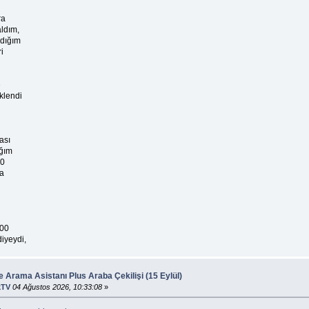
ra
aldım,
ldığım
i
e
klendi
ası
ığım
50
ra
600
diyeydi,
 Arama Asistanı Plus Araba Çekilişi (15 Eylül)
kTV
04 Ağustos 2026, 10:33:08
»