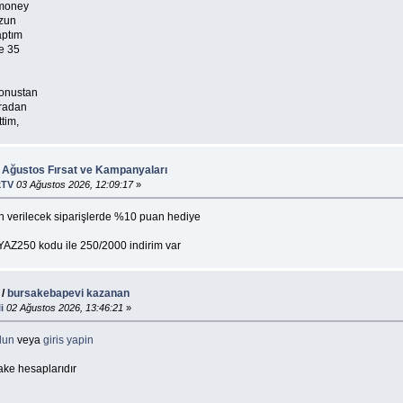
 money
uzun
aptım
e 35
onustan
oradan
tim,
: Ağustos Fırsat ve Kampanyaları
kTV
03 Ağustos 2026, 12:09:17
»
n verilecek siparişlerde %10 puan hediye
YAZ250 kodu ile 250/2000 indirim var
/
bursakebapevi kazanan
i
02 Ağustos 2026, 13:46:21
»
lun
veya
giris yapin
ake hesaplarıdır