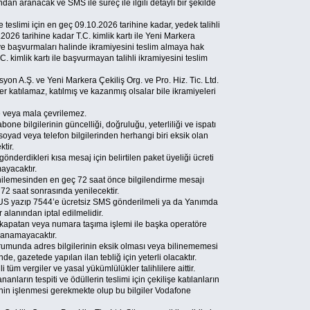
n aranacak ve SMS ile süreç ile ilgili detaylı bir şekilde
e teslimi için en geç 09.10.2026 tarihine kadar, yedek talihli
.2026 tarihine kadar T.C. kimlik kartı ile Yeni Markera
i.’ye başvurmaları halinde ikramiyesini teslim almaya hak
C. kimlik kartı ile başvurmayan talihli ikramiyesini teslim
on A.Ş. ve Yeni Markera Çekiliş Org. ve Pro. Hiz. Tic. Ltd.
ler katılamaz, katılmış ve kazanmış olsalar bile ikramiyeleri
 veya mala çevrilemez.
one bilgilerinin güncelliği, doğruluğu, yeterliliği ve ispatı
soyad veya telefon bilgilerinden herhangi biri eksik olan
tir.
gönderdikleri kısa mesaj için belirtilen paket üyeliği ücreti
mayacaktır.
yenilemesinden en geç 72 saat önce bilgilendirme mesajı
72 saat sonrasında yenilecektir.
PLUS yazıp 7544’e ücretsiz SMS gönderilmeli ya da Yanımda
 alanından iptal edilmelidir.
ı kapatan veya numara taşıma işlemi ile başka operatöre
anamayacaktır.
rumunda adres bilgilerinin eksik olması veya bilinememesi
de, gazetede yapılan ilan tebliğ için yeterli olacaktır.
i tüm vergiler ve yasal yükümlülükler talihlilere aittir.
nanların tespiti ve ödüllerin teslimi için çekilişe katılanların
nin işlenmesi gerekmekte olup bu bilgiler Vodafone