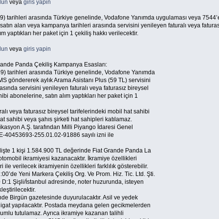
lun
veya
giris yapin
9) tarihleri arasında Türkiye genelinde, Vodafone Yanımda uygulaması veya 7544’e
satın alan veya kampanya tarihleri arasında servisini yenileyen faturalı veya faturas
m yaptıkları her paket için 1 çekiliş hakkı verilecektir.
lun
veya
giris yapin
Grande Panda Çekiliş Kampanya Esasları:
9) tarihleri arasında Türkiye genelinde, Vodafone Yanımda
S göndererek aylık Arama Asistanı Plus (59 TL) servisini
sında servisini yenileyen faturalı veya faturasız bireysel
ibi abonelerine, satın alım yaptıkları her paket için 1
 veya faturasız bireysel tarifelerindeki mobil hat sahibi
at sahibi veya şahıs şirketi hat sahipleri katılamaz.
syon A.Ş. tarafından Milli Piyango İdaresi Genel
E-40453693-255.01.02-91886 sayılı izni ile
ilişte 1 kişi 1.584.900 TL değerinde Fiat Grande Panda La
mobil ikramiyesi kazanacaktır. İkramiye özellikleri
ri ile verilecek ikramiyenin özellikleri farklılık gösterebilir.
:00’de Yeni Markera Çekiliş Org. Ve Prom. Hiz. Tic. Ltd. Şti.
:1 Şişli/İstanbul adresinde, noter huzurunda, isteyen
eştirilecektir.
inde Birgün gazetesinde duyurulacaktır. Asil ve yedek
tebligat yapılacaktır. Postada meydana gelen gecikmelerden
mlu tutulamaz. Ayrıca ikramiye kazanan talihli