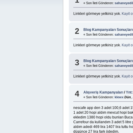
« Son İleti Gönderen:
sahaneyedil
Linkleri görmeye yetkiniz yok.
Kayit o
2
Blog Kampanyaları Sonuçları
« Son İleti Gönderen:
sahaneyedil
Linkleri görmeye yetkiniz yok.
Kayit o
3
Blog Kampanyaları Sonuçları
« Son İleti Gönderen:
sahaneyedil
Linkleri görmeye yetkiniz yok.
Kayit o
4
Alışveriş Kampanyaları
/
Ynt
« Son İleti Gönderen:
klewx
Dün
,
nescafe app den 3 adet 100,6 adet 1
1 adet 20 hopi aldım mevcut hopi ba
ekledim 1380 hopi oldu bunları Buc
Carrefour da kullandım 3 adet 5 litr
aldım adedi 469 lira 1407 lira tuttu h
düşünce 27 lira fark ödedim,