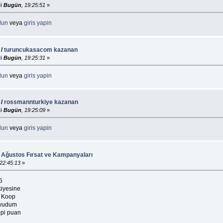
i
Bugün
, 19:25:51
»
lun
veya
giris yapin
/
turuncukasacom kazanan
i
Bugün
, 19:25:31
»
lun
veya
giris yapin
/
rossmannturkiye kazanan
i
Bugün
, 19:25:09
»
lun
veya
giris yapin
: Ağustos Fırsat ve Kampanyaları
 22:45:13
»
5
kiyesine
a Koop
e yudum
opi puan