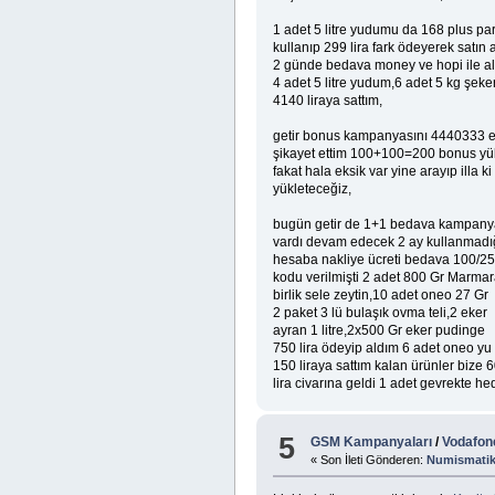
1 adet 5 litre yudumu da 168 plus pa
kullanıp 299 lira fark ödeyerek satın 
2 günde bedava money ve hopi ile a
4 adet 5 litre yudum,6 adet 5 kg şeker
4140 liraya sattım,
getir bonus kampanyasını 4440333 
şikayet ettim 100+100=200 bonus yü
fakat hala eksik var yine arayıp illa ki
yükleteceğiz,
bugün getir de 1+1 bedava kampany
vardı devam edecek 2 ay kullanmad
hesaba nakliye ücreti bedava 100/2
kodu verilmişti 2 adet 800 Gr Marma
birlik sele zeytin,10 adet oneo 27 Gr
2 paket 3 lü bulaşık ovma teli,2 eker
ayran 1 litre,2x500 Gr eker pudinge
750 lira ödeyip aldım 6 adet oneo yu
150 liraya sattım kalan ürünler bize 
lira civarına geldi 1 adet gevrekte he
5
GSM Kampanyaları
/
Vodafone
« Son İleti Gönderen:
Numismati