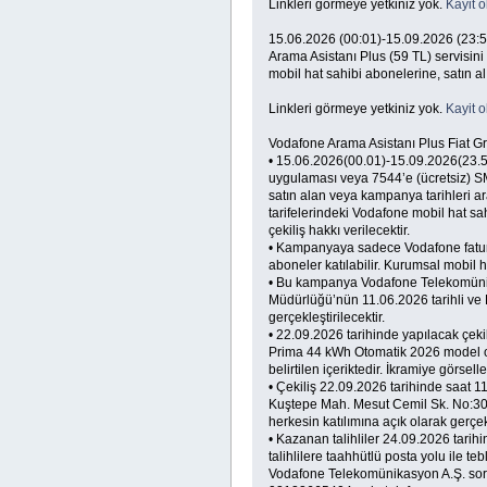
Linkleri görmeye yetkiniz yok.
Kayit o
15.06.2026 (00:01)-15.09.2026 (23:5
Arama Asistanı Plus (59 TL) servisini 
mobil hat sahibi abonelerine, satın alı
Linkleri görmeye yetkiniz yok.
Kayit o
Vodafone Arama Asistanı Plus Fiat 
• 15.06.2026(00.01)-15.09.2026(23.5
uygulaması veya 7544’e (ücretsiz) SM
satın alan veya kampanya tarihleri ara
tarifelerindeki Vodafone mobil hat sah
çekiliş hakkı verilecektir.
• Kampanyaya sadece Vodafone faturalı
aboneler katılabilir. Kurumsal mobil h
• Bu kampanya Vodafone Telekomünika
Müdürlüğü’nün 11.06.2026 tarihli ve 
gerçekleştirilecektir.
• 22.09.2026 tarihinde yapılacak çek
Prima 44 kWh Otomatik 2026 model oto
belirtilen içeriktedir. İkramiye görselle
• Çekiliş 22.09.2026 tarihinde saat 11
Kuştepe Mah. Mesut Cemil Sk. No:30 D
herkesin katılımına açık olarak gerçekl
• Kazanan talihliler 24.09.2026 tarih
talihlilere taahhütlü posta yolu ile 
Vodafone Telekomünikasyon A.Ş. soru