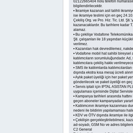
02122665404 nolu telefon numarasında
bilgilendirilecektir.
• İkramiye kazanan asil talihli ikramiy
ise ikramiye teslimi için en geç 24.10
Çekiliş Org. ve Pro. Hiz. Tic. Ltd. Şt
kazanacaklardır. Bu tarihlere kadar T.
alamaz.
• Bu çekilişe Vodafone Telekomünikasy
Şti. çalışanları ile 18 yaşından küçük
verilmez.
• Kazanılan hak devredilemez, nakde
• Vodafone mobil hat sahibi bireysel ab
katılımcıların sorumluluğundadır. Ad, 
katılımcılara çekiliş hakkı verilmeyecek
• SMS ile katılımlarda katılımcılardan 
dışında ekstra kısa mesaj ücreti alın
• Aylık paket üyeliği için her paket 
gönderilecek ve paket üyeliği en geç 
• Servis iptali için IPTAL ASISTAN 
uygulaması içerisinde Dijital Servisler
• Kampanya tarihleri arasında hattın
geçen aboneler kampanyadan yararl
• Katılımcının ikramiye kazanması du
nedeni ile bildirim yapılamaması halin
• KDV ve ÖTV dışında ikramiye ile ilgil
• Çekilişin gerçekleştirilebilmesi, kaza
ad-soyadı, GSM No ve adres bilgileri
C2 General