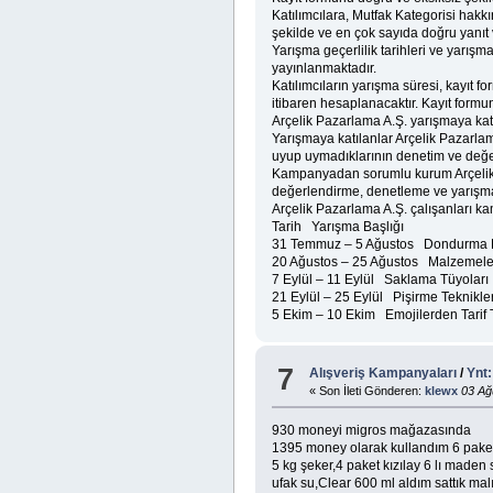
Katılımcılara, Mutfak Kategorisi hak
şekilde ve en çok sayıda doğru yanıt
Yarışma geçerlilik tarihleri ve yarışma
yayınlanmaktadır.
Katılımcıların yarışma süresi, kayıt
itibaren hesaplanacaktır. Kayıt form
Arçelik Pazarlama A.Ş. yarışmaya katı
Yarışmaya katılanlar Arçelik Pazarlama 
uyup uymadıklarının denetim ve değer
Kampanyadan sorumlu kurum Arçelik Pa
değerlendirme, denetleme ve yarışmayı
Arçelik Pazarlama A.Ş. çalışanları 
Tarih Yarışma Başlığı
31 Temmuz – 5 Ağustos Dondurma Bi
20 Ağustos – 25 Ağustos Malzemele
7 Eylül – 11 Eylül Saklama Tüyoları
21 Eylül – 25 Eylül Pişirme Teknikler
5 Ekim – 10 Ekim Emojilerden Tarif
7
Alışveriş Kampanyaları
/
Ynt
« Son İleti Gönderen:
klewx
03 Ağ
930 moneyi migros mağazasında
1395 money olarak kullandım 6 pake
5 kg şeker,4 paket kızılay 6 lı maden
ufak su,Clear 600 ml aldım sattık mal