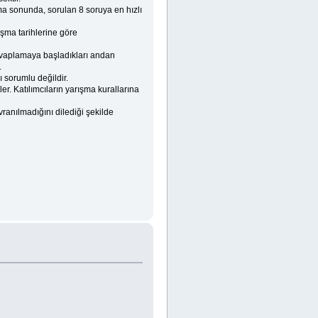
ma sonunda, sorulan 8 soruya en hızlı
ışma tarihlerine göre
cevaplamaya başladıkları andan
.
 sorumlu değildir.
ler. Katılımcıların yarışma kurallarına
anılmadığını dilediği şekilde