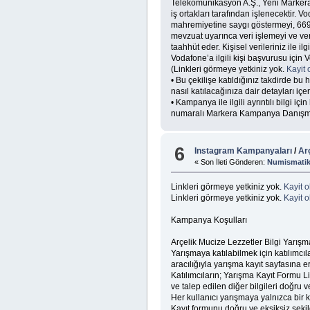
Telekomünikasyon A.Ş., Yeni Markera Çe
iş ortakları tarafından işlenecektir. Vo
mahremiyetine saygı göstermeyi, 6698 
mevzuat uyarınca veri işlemeyi ve ver
taahhüt eder. Kişisel verileriniz ile 
Vodafone’a ilgili kişi başvurusu için V
(Linkleri görmeye yetkiniz yok.
Kayit 
• Bu çekilişe katıldığınız takdirde b
nasıl katılacağınıza dair detayları içe
• Kampanya ile ilgili ayrıntılı bilgi i
numaralı Markera Kampanya Danışma H
6
Instagram Kampanyaları
/
Ar
« Son İleti Gönderen:
Numismati
Linkleri görmeye yetkiniz yok.
Kayit o
Linkleri görmeye yetkiniz yok.
Kayit o
Kampanya Koşulları
Arçelik Mucize Lezzetler Bilgi Yarışma
Yarışmaya katılabilmek için katılımcı
aracılığıyla yarışma kayıt sayfasına 
Katılımcıların; Yarışma Kayıt Formu L
ve talep edilen diğer bilgileri doğru 
Her kullanıcı yarışmaya yalnızca bir ke
Kayıt formunu doğru ve eksiksiz şekil