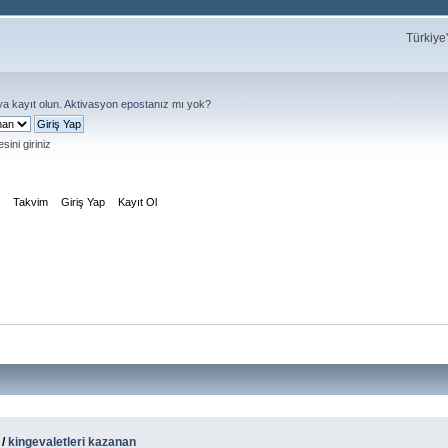
Türkiye
ya
kayıt olun
.
Aktivasyon eposta
nız mı yok?
sini giriniz
m
Takvim
Giriş Yap
Kayıt Ol
/
kingevaletleri kazanan