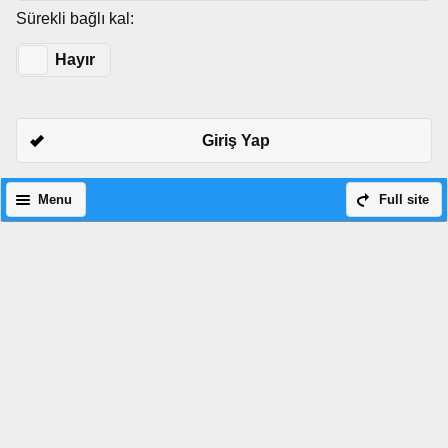
Sürekli bağlı kal:
Evet
Hayır
Giriş Yap
Menu
Full site