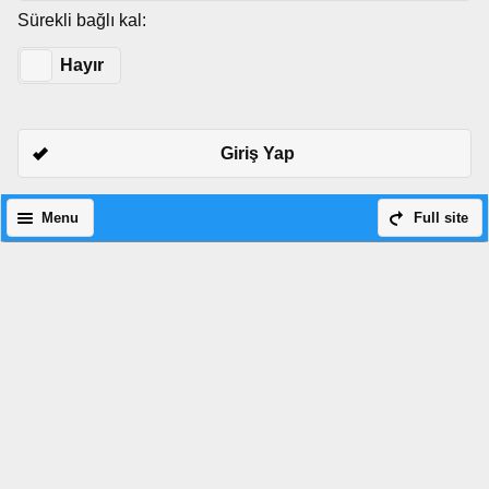
Sürekli bağlı kal:
Evet
Hayır
Giriş Yap
Menu
Full site