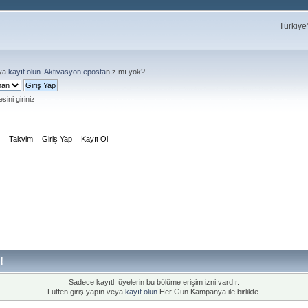
Türkiye
ya
kayıt olun
.
Aktivasyon eposta
nız mı yok?
sini giriniz
m
Takvim
Giriş Yap
Kayıt Ol
!
Sadece kayıtlı üyelerin bu bölüme erişim izni vardır.
Lütfen giriş yapın veya
kayıt olun
Her Gün Kampanya ile birlikte.