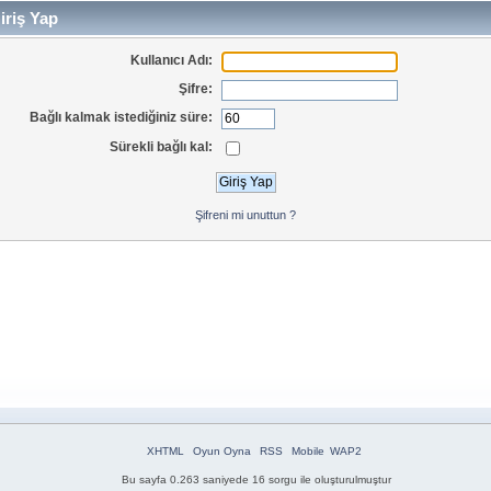
iriş Yap
Kullanıcı Adı:
Şifre:
Bağlı kalmak istediğiniz süre:
Sürekli bağlı kal:
Şifreni mi unuttun ?
XHTML
Oyun Oyna
RSS
Mobile
WAP2
Bu sayfa 0.263 saniyede 16 sorgu ile oluşturulmuştur