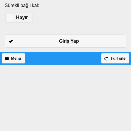
Sürekli bağlı kal:
Evet
Hayır
Giriş Yap
Menu
Full site