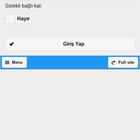
Sürekli bağlı kal:
Evet
Hayır
Giriş Yap
Menu
Full site