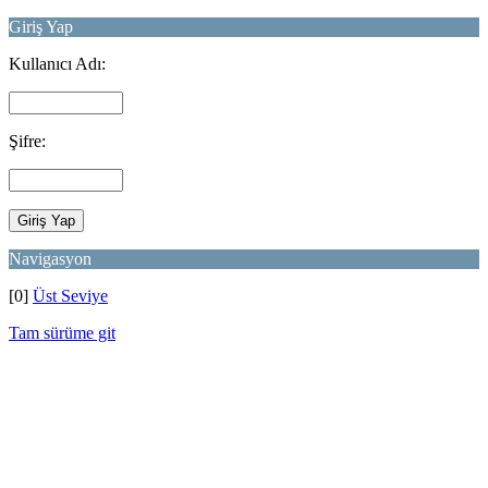
Giriş Yap
Kullanıcı Adı:
Şifre:
Navigasyon
[0]
Üst Seviye
Tam sürüme git