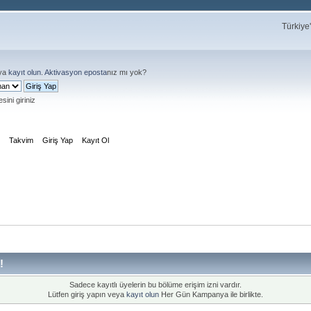
Türkiye
ya
kayıt olun
.
Aktivasyon eposta
nız mı yok?
sini giriniz
m
Takvim
Giriş Yap
Kayıt Ol
!
Sadece kayıtlı üyelerin bu bölüme erişim izni vardır.
Lütfen giriş yapın veya
kayıt olun
Her Gün Kampanya ile birlikte.