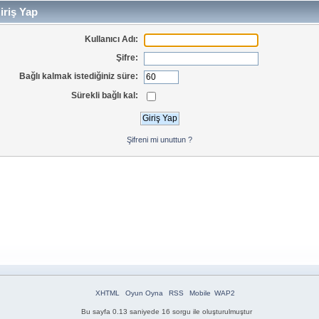
iriş Yap
Kullanıcı Adı:
Şifre:
Bağlı kalmak istediğiniz süre:
Sürekli bağlı kal:
Şifreni mi unuttun ?
XHTML
Oyun Oyna
RSS
Mobile
WAP2
Bu sayfa 0.13 saniyede 16 sorgu ile oluşturulmuştur