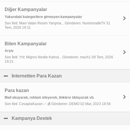
Diğer Kampanyalar
Yukarıdaki kategorilere girmeyen kampanyalar
Son İleti: Mavi Vatan Resim Yarışma... Gönderen: NumismatikTV 31
Tem, 2026 19:11
Biten Kampanyalar
Arşiv
Son İleti: Ynt: Migros Nestle Kahva... Gönderen: mach1 09 Tem, 2026
19:21
Internetten Para Kazan
click to collapse contents
Para kazan
Mail okuyarak, reklam izleyerek, linklere tıklayarak vb.
Son İleti: CevaplaKazan ✅ 💰 Gönderen: DEMO 02 Mar, 2023 18:56
Kampanya Destek
click to collapse contents