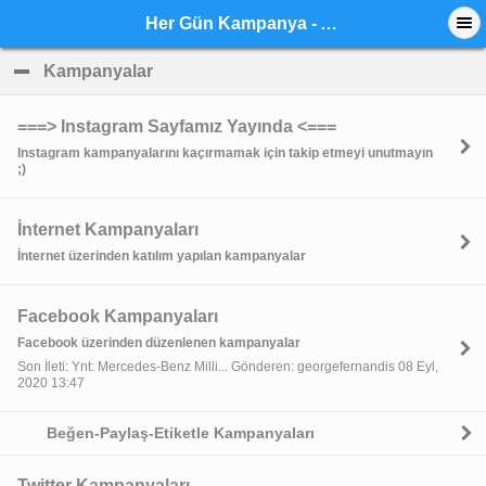
Her Gün Kampanya - Anasayfa
Kampanyalar
click to collapse contents
===> Instagram Sayfamız Yayında <===
Instagram kampanyalarını kaçırmamak için takip etmeyi unutmayın
;)
İnternet Kampanyaları
İnternet üzerinden katılım yapılan kampanyalar
Facebook Kampanyaları
Facebook üzerinden düzenlenen kampanyalar
Son İleti: Ynt: Mercedes-Benz Milli... Gönderen: georgefernandis 08 Eyl,
2020 13:47
Beğen-Paylaş-Etiketle Kampanyaları
Twitter Kampanyaları