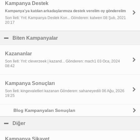
Kampanya Destek
Kampanya'ya katılan arkadaşlarımıza destek verelim oy gönderelim
Son İleti: Ynt: Kampanya Destek Kon... Gönderen: kalwen 08 Şub, 2021
20:17
Biten Kampanyalar
click to collapse contents
Kazananlar
Son İleti: Ynt: cleverzeek | kazand... Gönderen: mach1 03 Oca, 2024
08:42
Kampanya Sonuçları
Son İleti: kingevaletleri kazanan Gönderen: sahaneyedili 06 Ağu, 2026
19:25
Blog Kampanyaları Sonuçları
Diğer
click to collapse contents
Kampanya Şikayet