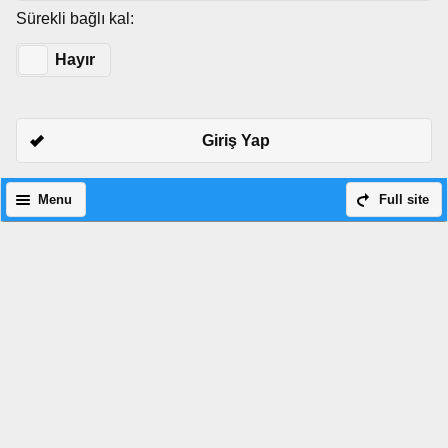
Sürekli bağlı kal:
Evet
Hayır
Giriş Yap
Menu
Full site