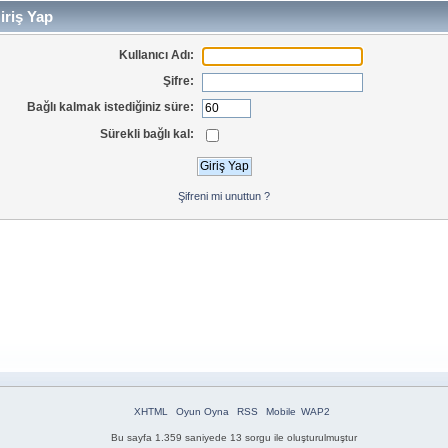
iriş Yap
Kullanıcı Adı:
Şifre:
Bağlı kalmak istediğiniz süre:
Sürekli bağlı kal:
Şifreni mi unuttun ?
XHTML
Oyun Oyna
RSS
Mobile
WAP2
Bu sayfa 1.359 saniyede 13 sorgu ile oluşturulmuştur