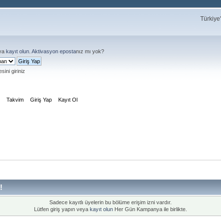
Türkiye
ya
kayıt olun
.
Aktivasyon eposta
nız mı yok?
sini giriniz
m
Takvim
Giriş Yap
Kayıt Ol
!
Sadece kayıtlı üyelerin bu bölüme erişim izni vardır.
Lütfen giriş yapın veya
kayıt olun
Her Gün Kampanya ile birlikte.