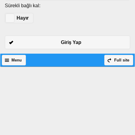
Sürekli bağlı kal:
Evet
Hayır
Giriş Yap
Menu
Full site