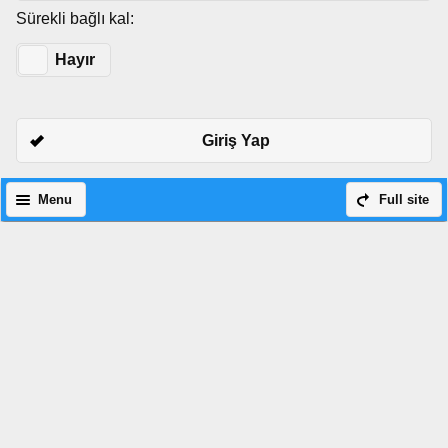
Sürekli bağlı kal:
Evet
Hayır
Giriş Yap
Menu
Full site