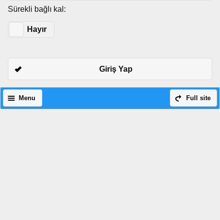
Sürekli bağlı kal:
Evet
Hayır
Giriş Yap
Menu
Full site