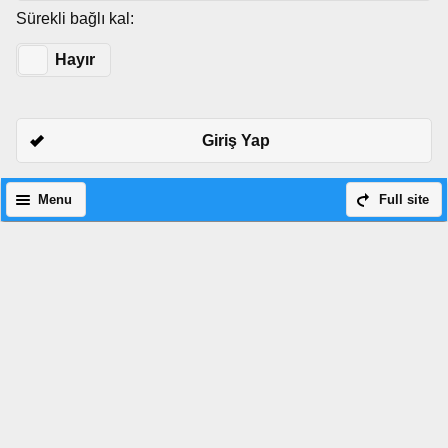
Sürekli bağlı kal:
Evet
Hayır
Giriş Yap
Menu
Full site