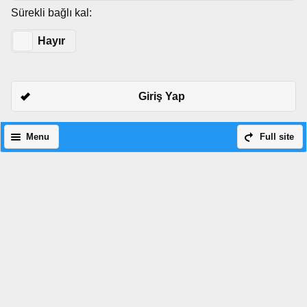
Sürekli bağlı kal:
Evet
Hayır
Giriş Yap
Menu
Full site