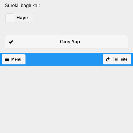
Sürekli bağlı kal:
Evet
Hayır
Giriş Yap
Menu
Full site