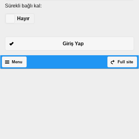
Sürekli bağlı kal:
Evet
Hayır
Giriş Yap
Menu
Full site