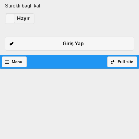
Sürekli bağlı kal:
Evet
Hayır
Giriş Yap
Menu
Full site