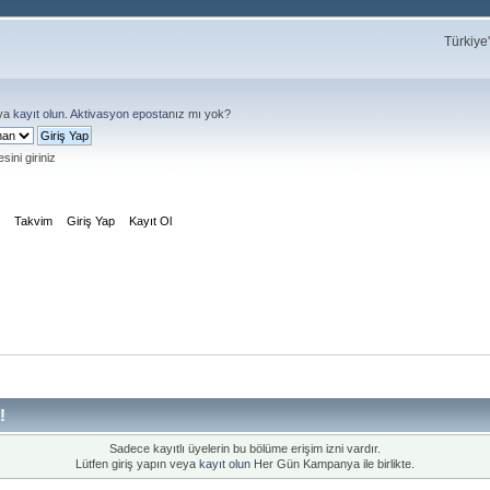
Türkiye
ya
kayıt olun
.
Aktivasyon eposta
nız mı yok?
sini giriniz
m
Takvim
Giriş Yap
Kayıt Ol
!
Sadece kayıtlı üyelerin bu bölüme erişim izni vardır.
Lütfen giriş yapın veya
kayıt olun
Her Gün Kampanya ile birlikte.