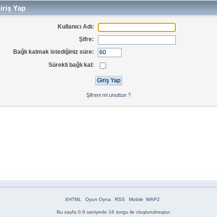
iriş Yap
Kullanıcı Adı:
Şifre:
Bağlı kalmak istediğiniz süre:
Sürekli bağlı kal:
Şifreni mi unuttun ?
XHTML
Oyun Oyna
RSS
Mobile
WAP2
Bu sayfa 0.9 saniyede 16 sorgu ile oluşturulmuştur