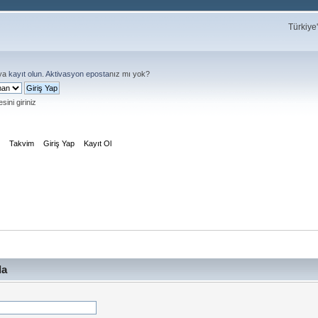
Türkiye
ya
kayıt olun
.
Aktivasyon eposta
nız mı yok?
sini giriniz
m
Takvim
Giriş Yap
Kayıt Ol
la