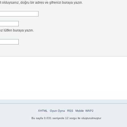
t olduysanız, doğru bir adres ve şifrenizi buraya yazın.
z lütfen buraya yazın.
XHTML
Oyun Oyna
RSS
Mobile
WAP2
Bu sayfa 0.031 saniyede 12 sorgu ile oluşturulmuştur