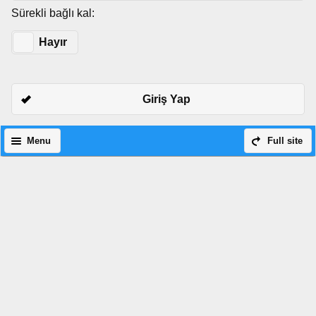
Sürekli bağlı kal:
Evet
Hayır
Giriş Yap
Menu
Full site