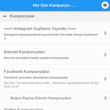
Her Gün Kampanya - Anasayfa
Kampanyalar
click to collapse contents
===> Instagram Sayfamız Yayında <===
Instagram kampanyalarını kaçırmamak için takip etmeyi unutmayın
;)
İnternet Kampanyaları
İnternet üzerinden katılım yapılan kampanyalar
Facebook Kampanyaları
Facebook üzerinden düzenlenen kampanyalar
Son İleti: Ynt: Mercedes-Benz Milli... Gönderen: georgefernandis 08 Eyl,
2020 13:47
Beğen-Paylaş-Etiketle Kampanyaları
Twitter Kampanyaları