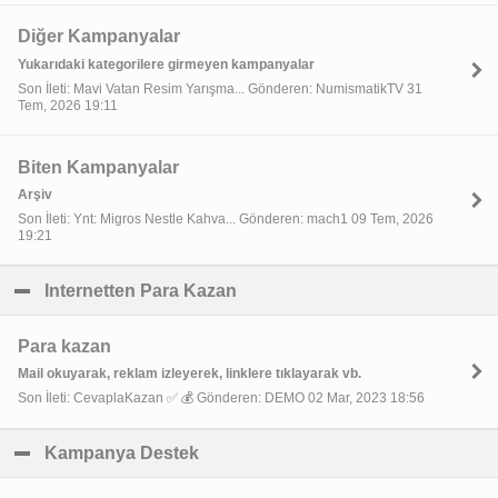
Diğer Kampanyalar
Yukarıdaki kategorilere girmeyen kampanyalar
Son İleti: Mavi Vatan Resim Yarışma... Gönderen: NumismatikTV 31
Tem, 2026 19:11
Biten Kampanyalar
Arşiv
Son İleti: Ynt: Migros Nestle Kahva... Gönderen: mach1 09 Tem, 2026
19:21
Internetten Para Kazan
click to collapse contents
Para kazan
Mail okuyarak, reklam izleyerek, linklere tıklayarak vb.
Son İleti: CevaplaKazan ✅ 💰 Gönderen: DEMO 02 Mar, 2023 18:56
Kampanya Destek
click to collapse contents