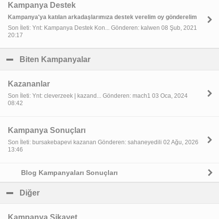
Kampanya Destek
Kampanya'ya katılan arkadaşlarımıza destek verelim oy gönderelim
Son İleti: Ynt: Kampanya Destek Kon... Gönderen: kalwen 08 Şub, 2021
20:17
Biten Kampanyalar
click to collapse contents
Kazananlar
Son İleti: Ynt: cleverzeek | kazand... Gönderen: mach1 03 Oca, 2024
08:42
Kampanya Sonuçları
Son İleti: bursakebapevi kazanan Gönderen: sahaneyedili 02 Ağu, 2026
13:46
Blog Kampanyaları Sonuçları
Diğer
click to collapse contents
Kampanya Şikayet