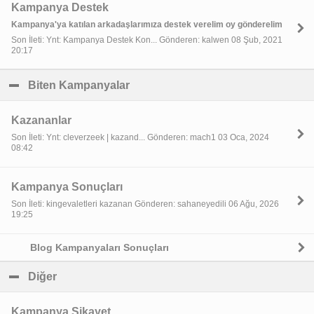
Kampanya Destek
Kampanya'ya katılan arkadaşlarımıza destek verelim oy gönderelim
Son İleti: Ynt: Kampanya Destek Kon... Gönderen: kalwen 08 Şub, 2021
20:17
Biten Kampanyalar
click to collapse contents
Kazananlar
Son İleti: Ynt: cleverzeek | kazand... Gönderen: mach1 03 Oca, 2024
08:42
Kampanya Sonuçları
Son İleti: kingevaletleri kazanan Gönderen: sahaneyedili 06 Ağu, 2026
19:25
Blog Kampanyaları Sonuçları
Diğer
click to collapse contents
Kampanya Şikayet