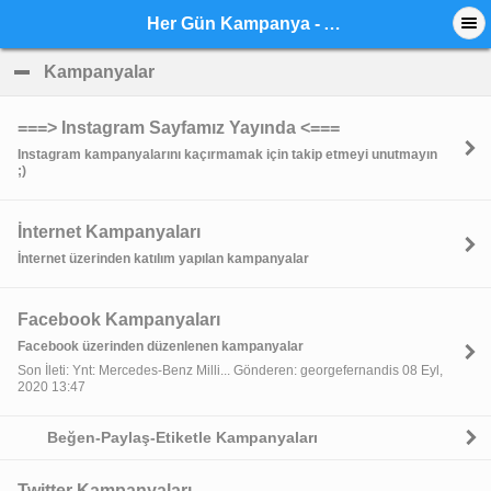
Her Gün Kampanya - Anasayfa
Kampanyalar
click to collapse contents
===> Instagram Sayfamız Yayında <===
Instagram kampanyalarını kaçırmamak için takip etmeyi unutmayın
;)
İnternet Kampanyaları
İnternet üzerinden katılım yapılan kampanyalar
Facebook Kampanyaları
Facebook üzerinden düzenlenen kampanyalar
Son İleti: Ynt: Mercedes-Benz Milli... Gönderen: georgefernandis 08 Eyl,
2020 13:47
Beğen-Paylaş-Etiketle Kampanyaları
Twitter Kampanyaları