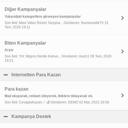
Diğer Kampanyalar
Yukarıdaki kategorilere girmeyen kampanyalar
Son İleti: Mavi Vatan Resim Yarışma... Gönderen: NumismatikTV 31
Tem, 2026 19:11
Biten Kampanyalar
Arşiv
Son İleti: Ynt: Migros Nestle Kahva... Gönderen: mach1 09 Tem, 2026
19:21
Internetten Para Kazan
click to collapse contents
Para kazan
Mail okuyarak, reklam izleyerek, linklere tıklayarak vb.
Son İleti: CevaplaKazan ✅ 💰 Gönderen: DEMO 02 Mar, 2023 18:56
Kampanya Destek
click to collapse contents