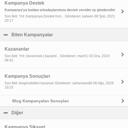
Kampanya Destek
Kampanya'ya katılan arkadaşlarımıza destek verelim oy gönderelim
Son İleti: Ynt: Kampanya Destek Kon... Gönderen: kalwen 08 Şub, 2021
20:17
Biten Kampanyalar
click to collapse contents
Kazananlar
Son İleti: Ynt: cleverzeek | kazand... Gönderen: mach1 03 Oca, 2024
08:42
Kampanya Sonuçları
Son İleti: kingevaletleri kazanan Gönderen: sahaneyedili 06 Ağu, 2026
19:25
Blog Kampanyaları Sonuçları
Diğer
click to collapse contents
Kampanya Şikayet