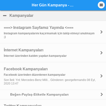
Her Gün Kampanya - Anasayfa
Kampanyalar
click to collapse contents
===> Instagram Sayfamız Yayında <===
Instagram kampanyalarını kaçırmamak için takip etmeyi unutmayın
;)
İnternet Kampanyaları
İnternet üzerinden katılım yapılan kampanyalar
Facebook Kampanyaları
Facebook üzerinden düzenlenen kampanyalar
Son İleti: Ynt: Mercedes-Benz Milli... Gönderen: georgefernandis 08 Eyl,
2020 13:47
Beğen-Paylaş-Etiketle Kampanyaları
Twitter Kampanyaları