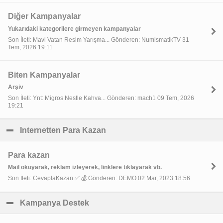
Diğer Kampanyalar
Yukarıdaki kategorilere girmeyen kampanyalar
Son İleti: Mavi Vatan Resim Yarışma... Gönderen: NumismatikTV 31
Tem, 2026 19:11
Biten Kampanyalar
Arşiv
Son İleti: Ynt: Migros Nestle Kahva... Gönderen: mach1 09 Tem, 2026
19:21
Internetten Para Kazan
click to collapse contents
Para kazan
Mail okuyarak, reklam izleyerek, linklere tıklayarak vb.
Son İleti: CevaplaKazan ✅ 💰 Gönderen: DEMO 02 Mar, 2023 18:56
Kampanya Destek
click to collapse contents