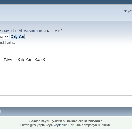
Türkiye
ya
kayıt olun
.
Aktivasyon eposta
nız mı yok?
sini giriniz
m
Takvim
Giriş Yap
Kayıt Ol
!
Sadece kayıtlı üyelerin bu bölüme erişim izni vardır.
Lütfen giriş yapın veya
kayıt olun
Her Gün Kampanya ile birlikte.