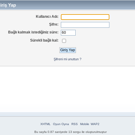
iriş Yap
Kullanıcı Adı:
Şifre:
Bağlı kalmak istediğiniz süre:
Sürekli bağlı kal:
Şifreni mi unuttun ?
XHTML
Oyun Oyna
RSS
Mobile
WAP2
Bu sayfa 0.87 saniyede 13 sorgu ile oluşturulmuştur