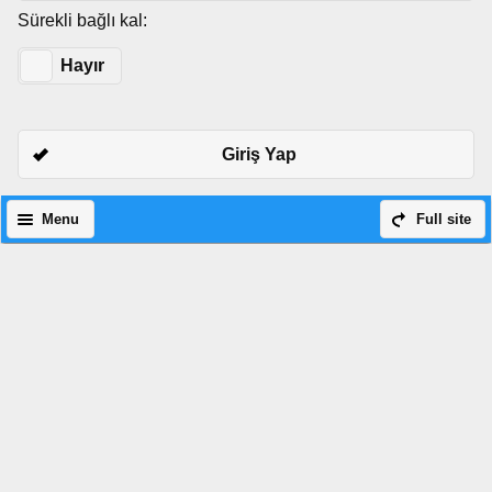
Sürekli bağlı kal:
Evet
Hayır
Giriş Yap
Menu
Full site