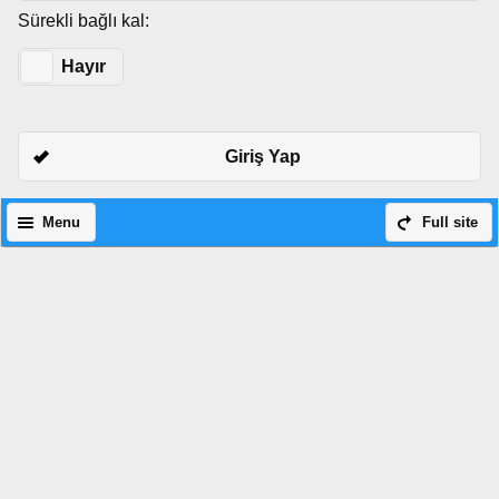
Sürekli bağlı kal:
Evet
Hayır
Giriş Yap
Menu
Full site