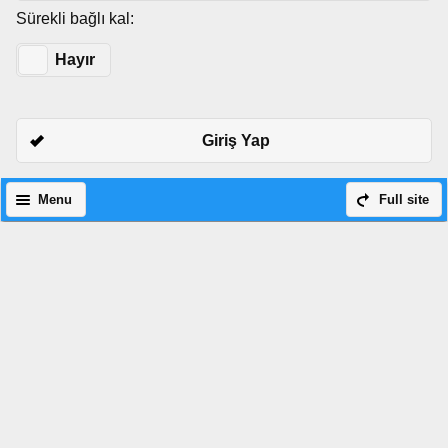
Sürekli bağlı kal:
Evet
Hayır
Giriş Yap
Menu
Full site