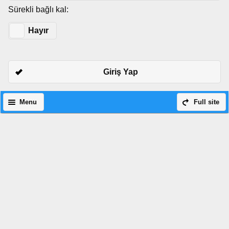
Sürekli bağlı kal:
Evet
Hayır
Giriş Yap
Menu
Full site