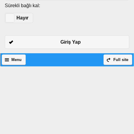
Sürekli bağlı kal:
Evet
Hayır
Giriş Yap
Menu
Full site