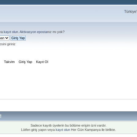
Türkiye
ya
kayıt olun
.
Aktivasyon eposta
nız mı yok?
sini giriniz
m
Takvim
Giriş Yap
Kayıt Ol
!
Sadece kayıtlı üyelerin bu bölüme erişim izni vardır.
Lütfen giriş yapın veya
kayıt olun
Her Gün Kampanya ile birlikte.