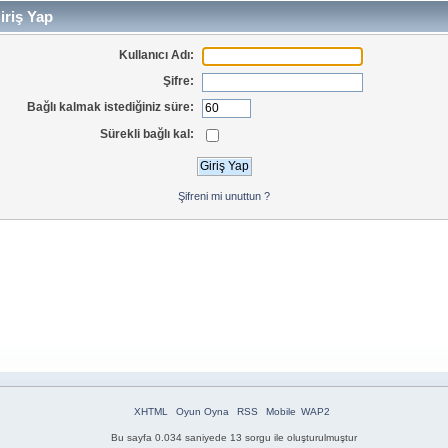
iriş Yap
Kullanıcı Adı:
Şifre:
Bağlı kalmak istediğiniz süre:
Sürekli bağlı kal:
Şifreni mi unuttun ?
XHTML
Oyun Oyna
RSS
Mobile
WAP2
Bu sayfa 0.034 saniyede 13 sorgu ile oluşturulmuştur